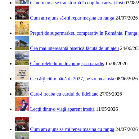
Când mama se transformă în copilul care-ai fost
03/08/
Cum am ajuns să-mi repar mașina cu ranga
24/07/2026
Prețuri de supermarket, comparativ în România, Franța
Cea mai interesantă biserică făcută de un ateu
24/06/20
Când relele lumii te ajung și-n paradis
15/06/2026
Ce cărți citim până în 2027, pe vremea asta
08/06/2026
Care-i treaba cu cardul de fidelitate
27/05/2026
Lecții dintr-o viață aparent irosită
11/05/2026
Cum am ajuns să-mi repar mașina cu ranga
24/07/2026