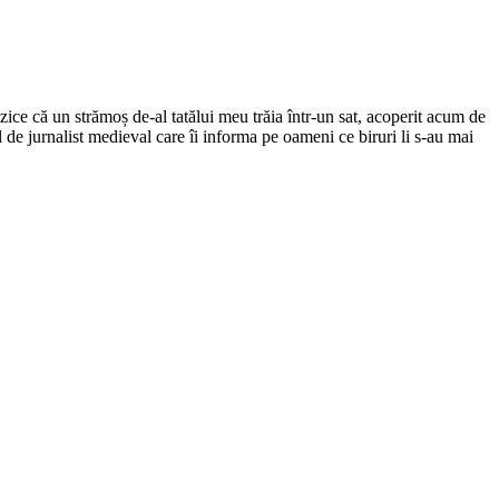
ce că un strămoș de-al tatălui meu trăia într-un sat, acoperit acum de
el de jurnalist medieval care îi informa pe oameni ce biruri li s-au mai