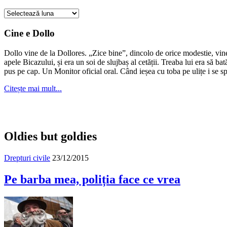
Cauți
ceva
în
Cine e Dollo
arhivă?
Dollo vine de la Dollores. „Zice bine”, dincolo de orice modestie, vin
apele Bicazului, și era un soi de slujbaș al cetății. Treaba lui era să ba
pus pe cap. Un Monitor oficial oral. Când ieșea cu toba pe ulițe i se s
Citește mai mult...
Oldies but goldies
Drepturi civile
23/12/2015
Pe barba mea, poliția face ce vrea