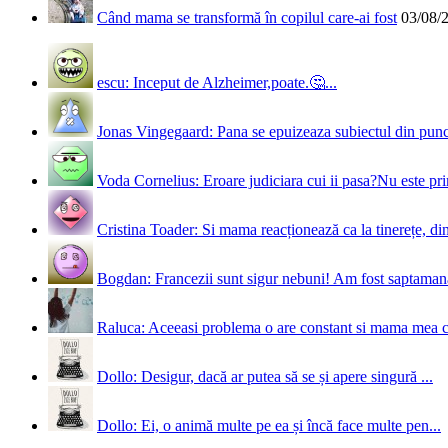
Când mama se transformă în copilul care-ai fost
03/08/
escu: Inceput de Alzheimer,poate.🤔...
Jonas Vingegaard: Pana se epuizeaza subiectul din punct
Voda Cornelius: Eroare judiciara cui ii pasa?Nu este prim
Cristina Toader: Si mama reacționează ca la tinerețe, din
Bogdan: Francezii sunt sigur nebuni! Am fost saptamana 
Raluca: Aceeasi problema o are constant si mama mea 
Dollo: Desigur, dacă ar putea să se și apere singură ...
Dollo: Ei, o animă multe pe ea și încă face multe pen...