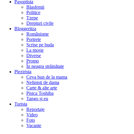
Pașoptista
Blasfemii
Politice
Tzepe
Drepturi civile
Bloggeritza
Românisme
Portrete
Scrise pe buda
La moșie
Diverse
Promo
În neagra străinătate
Plezirista
Ceva bun de la mama
Nelinisti de dama
Carte & alte arte
Pisica Toshiba
Tango și eu
Turista
Reportaje
Video
Foto
Vacante