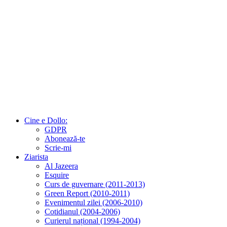
Cine e Dollo:
GDPR
Abonează-te
Scrie-mi
Ziarista
Al Jazeera
Esquire
Curs de guvernare (2011-2013)
Green Report (2010-2011)
Evenimentul zilei (2006-2010)
Cotidianul (2004-2006)
Curierul național (1994-2004)