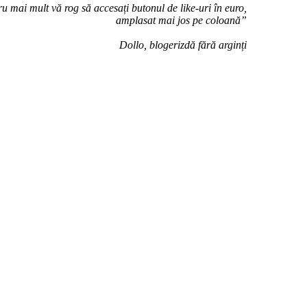
u mai mult vă rog să accesați butonul de like-uri în euro,
amplasat mai jos pe coloană”
Dollo, blogerizdă fără arginți