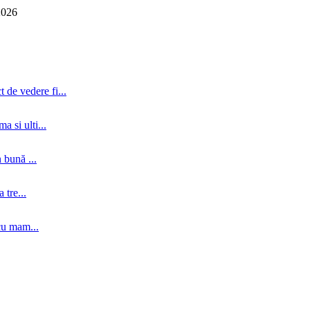
2026
 de vedere fi...
a si ulti...
 bună ...
tre...
cu mam...