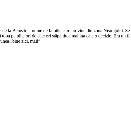
e de la Benezic – nume de familie care provine din zona Neamțului. Se zi
tă toba pe ulițe ori de câte ori stăpânirea mai lua câte o decizie. Era un f
punea „bine zici, măi!”