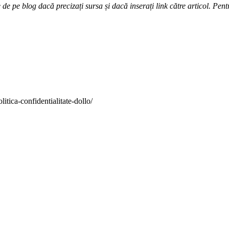
e pe blog dacă precizați sursa și dacă inserați link către articol. Pentr
itica-confidentialitate-dollo/