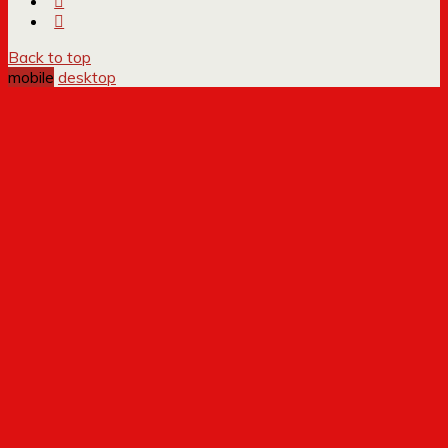
Back to top
mobile
desktop