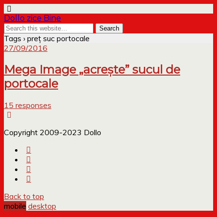
Dollo zice Bine
Tags › preț suc portocale
27/09/2016
Mega Image „acrește” sucul de
portocale
15 responses
Copyright 2009-2023 Dollo
Back to top
mobile
desktop