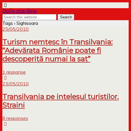
Dollo zice Bine
Tags › Sighisoara
25/05/2010
Turism nemţesc în Transilvania:
“Adevărata Românie poate fi
descoperită numai la sat”
1 response
23/05/2010
Transilvania pe intelesul turistilor.
Straini
8 responses