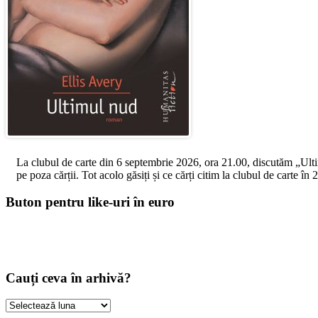
La clubul de carte din 6 septembrie 2026, ora 21.00, discutăm „Ultimul
pe poza cărții. Tot acolo găsiți și ce cărți citim la clubul de carte î
Buton pentru like-uri în euro
Cauți ceva în arhivă?
Cauți
ceva