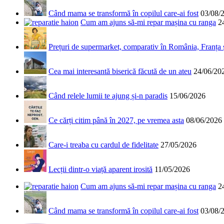
Când mama se transformă în copilul care-ai fost
03/08/
Cum am ajuns să-mi repar mașina cu ranga
2
Prețuri de supermarket, comparativ în România, Franța
Cea mai interesantă biserică făcută de un ateu
24/06/20
Când relele lumii te ajung și-n paradis
15/06/2026
Ce cărți citim până în 2027, pe vremea asta
08/06/2026
Care-i treaba cu cardul de fidelitate
27/05/2026
Lecții dintr-o viață aparent irosită
11/05/2026
Cum am ajuns să-mi repar mașina cu ranga
2
Când mama se transformă în copilul care-ai fost
03/08/