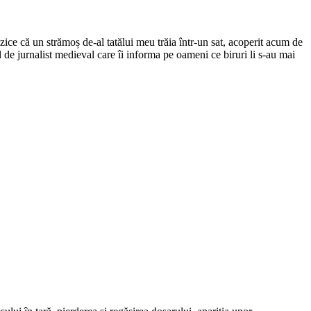
ce că un strămoș de-al tatălui meu trăia într-un sat, acoperit acum de
el de jurnalist medieval care îi informa pe oameni ce biruri li s-au mai