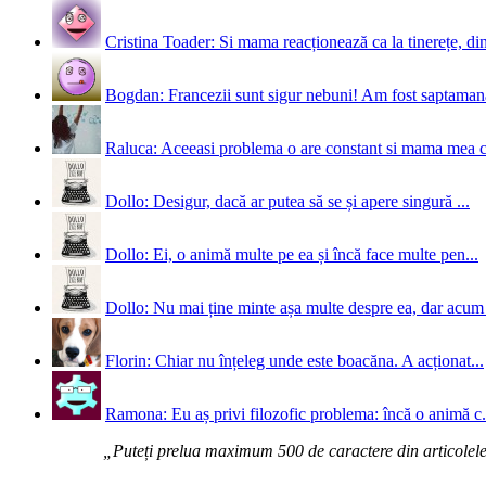
Cristina Toader: Si mama reacționează ca la tinerețe, din
Bogdan: Francezii sunt sigur nebuni! Am fost saptamana 
Raluca: Aceeasi problema o are constant si mama mea 
Dollo: Desigur, dacă ar putea să se și apere singură ...
Dollo: Ei, o animă multe pe ea și încă face multe pen...
Dollo: Nu mai ține minte așa multe despre ea, dar acum 
Florin: Chiar nu înțeleg unde este boacăna. A acționat...
Ramona: Eu aș privi filozofic problema: încă o animă c.
„Puteți prelua maximum 500 de caractere din articolele d