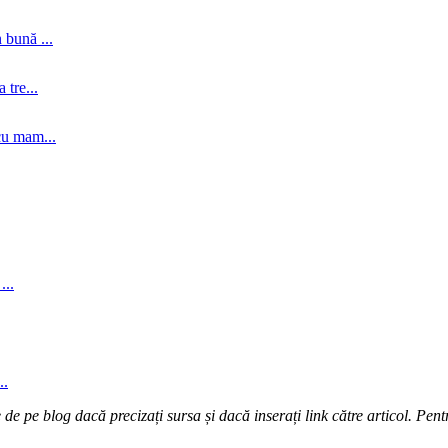
 bună ...
tre...
cu mam...
...
..
e pe blog dacă precizați sursa și dacă inserați link către articol. Pentr