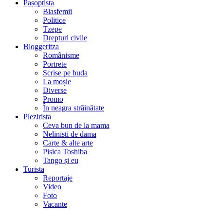
Pașoptista
Blasfemii
Politice
Tzepe
Drepturi civile
Bloggeritza
Românisme
Portrete
Scrise pe buda
La moșie
Diverse
Promo
În neagra străinătate
Plezirista
Ceva bun de la mama
Nelinisti de dama
Carte & alte arte
Pisica Toshiba
Tango și eu
Turista
Reportaje
Video
Foto
Vacante