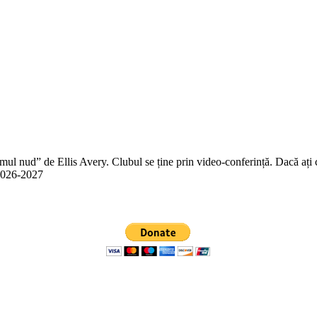
 nud” de Ellis Avery. Clubul se ține prin video-conferință. Dacă ați citit
n 2026-2027