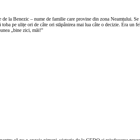
e de la Benezic – nume de familie care provine din zona Neamțului. Se zi
tă toba pe ulițe ori de câte ori stăpânirea mai lua câte o decizie. Era un f
punea „bine zici, măi!”