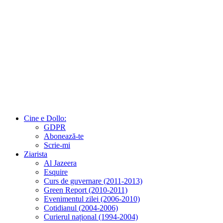
Cine e Dollo:
GDPR
Abonează-te
Scrie-mi
Ziarista
Al Jazeera
Esquire
Curs de guvernare (2011-2013)
Green Report (2010-2011)
Evenimentul zilei (2006-2010)
Cotidianul (2004-2006)
Curierul național (1994-2004)