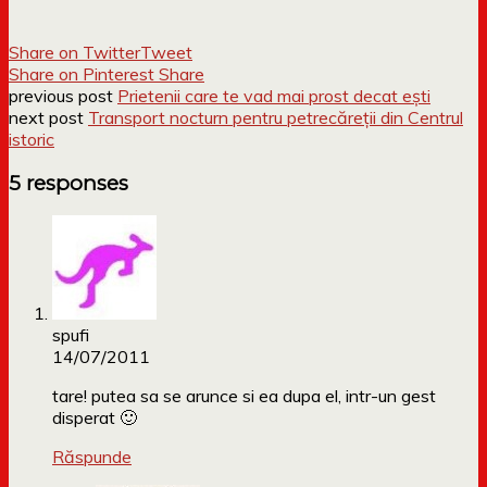
Share on Twitter
Tweet
Share on Pinterest
Share
previous post
Prietenii care te vad mai prost decat ești
next post
Transport nocturn pentru petrecăreții din Centrul
istoric
5 responses
spufi
14/07/2011
tare! putea sa se arunce si ea dupa el, intr-un gest
disperat 🙂
Răspunde