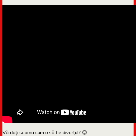
Vă dați seama cum o să fie divorțul? 😉