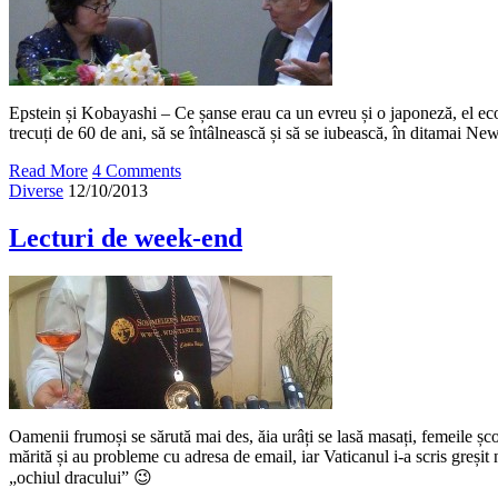
Epstein și Kobayashi – Ce șanse erau ca un evreu și o japoneză, el eco
trecuți de 60 de ani, să se întâlnească și să se iubească, în ditamai Ne
Read More
4 Comments
Diverse
12/10/2013
Lecturi de week-end
Oamenii frumoși se sărută mai des, ăia urâți se lasă masați, femeile șco
mărită și au probleme cu adresa de email, iar Vaticanul i-a scris greșit
„ochiul dracului” 😉