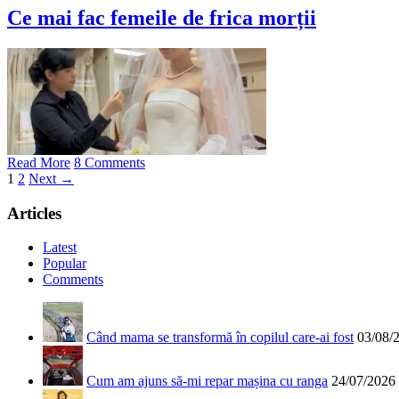
Ce mai fac femeile de frica morții
Read More
8 Comments
1
2
Next →
Articles
Latest
Popular
Comments
Când mama se transformă în copilul care-ai fost
03/08/
Cum am ajuns să-mi repar mașina cu ranga
24/07/2026