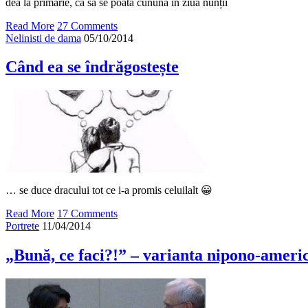
dea la primărie, ca să se poată cununa în ziua nunții
Read More
27 Comments
Nelinisti de dama
05/10/2014
Când ea se îndrăgostește
… se duce dracului tot ce i-a promis celuilalt 😀
Read More
17 Comments
Portrete
11/04/2014
„Bună, ce faci?!” – varianta nipono-ameri