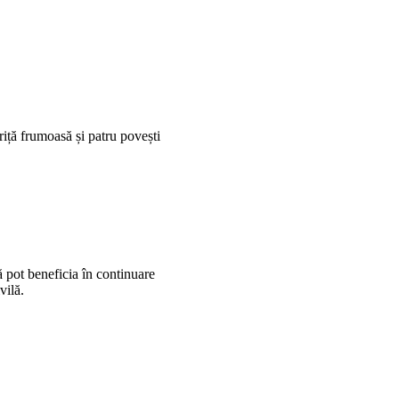
riță frumoasă și patru povești
 pot beneficia în continuare
vilă.