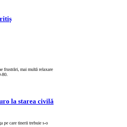
ritiș
ne frustrări, mai multă relaxare
0-80.
ro la starea civilă
a pe care tinerii trebuie s-o