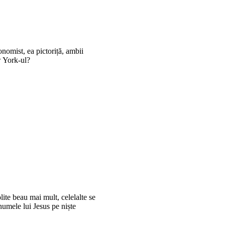
nomist, ea pictoriță, ambii
w York-ul?
lite beau mai mult, celelalte se
 numele lui Jesus pe niște