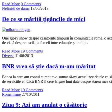
Read More
0 Comments
Nelinisti de dama
13/06/2013
De ce se mărită țigăncile de mici
One gipsy show despre căsătoriile timpurii în comunitățile rome, o act
de viață despre oscilația femeii între educație și tradiție.
Read More
19 Comments
Diverse
11/06/2013
BNR vrea să știe dacă m-am măritat
Banca la care am contul curent m-a somat să-mi actualizez datele ca să
de serviciile ei. Cică BNR îi cere la șase luni date despre starea mea ci
Read More
19 Comments
Românisme
27/10/2011
Ziua 9: Azi am anulat o căsătorie