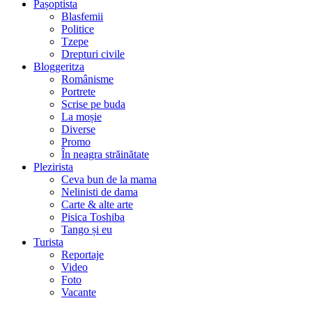
Pașoptista
Blasfemii
Politice
Tzepe
Drepturi civile
Bloggeritza
Românisme
Portrete
Scrise pe buda
La moșie
Diverse
Promo
În neagra străinătate
Plezirista
Ceva bun de la mama
Nelinisti de dama
Carte & alte arte
Pisica Toshiba
Tango și eu
Turista
Reportaje
Video
Foto
Vacante