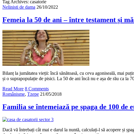
Tag Archives: casatorie
Nelinisti de dama
26/10/2022
Femeia la 50 de ani – între testament și mă
Bilanț la jumătatea vieții: încă sănătoasă, cu ceva agoniseală, mai puți
și o suprapopulație de pisici. La 50 de ani încă nu e așa de rău ca la 7
Read More
8 Comments
Românisme
,
Tzepe
21/05/2018
Familia se întemeiază pe șpaga de 100 de eu
Dacă vă întrebați cât mai e darul la nuntă, calculați-l să acopere și șpag