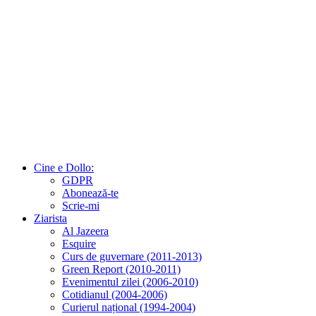
Cine e Dollo:
GDPR
Abonează-te
Scrie-mi
Ziarista
Al Jazeera
Esquire
Curs de guvernare (2011-2013)
Green Report (2010-2011)
Evenimentul zilei (2006-2010)
Cotidianul (2004-2006)
Curierul național (1994-2004)