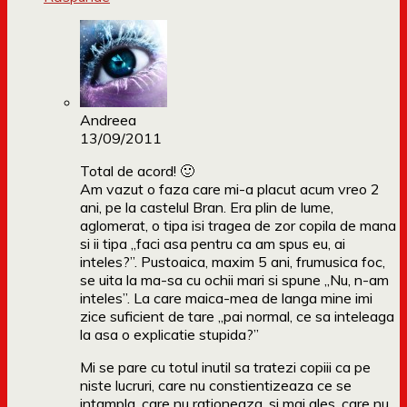
Andreea
13/09/2011
Total de acord! 🙂
Am vazut o faza care mi-a placut acum vreo 2
ani, pe la castelul Bran. Era plin de lume,
aglomerat, o tipa isi tragea de zor copila de mana
si ii tipa „faci asa pentru ca am spus eu, ai
inteles?”. Pustoaica, maxim 5 ani, frumusica foc,
se uita la ma-sa cu ochii mari si spune „Nu, n-am
inteles”. La care maica-mea de langa mine imi
zice suficient de tare „pai normal, ce sa inteleaga
la asa o explicatie stupida?”
Mi se pare cu totul inutil sa tratezi copiii ca pe
niste lucruri, care nu constientizeaza ce se
intampla, care nu rationeaza, si mai ales, care nu