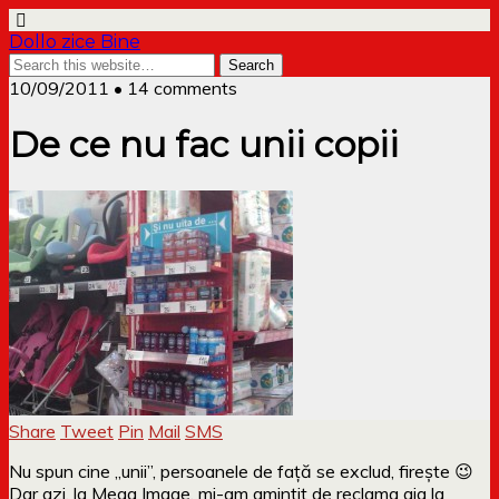
Dollo zice Bine
10/09/2011 • 14 comments
De ce nu fac unii copii
Share
Tweet
Pin
Mail
SMS
Nu spun cine „unii”, persoanele de față se exclud, firește 😉
Dar azi, la Mega Image, mi-am amintit de reclama aia la