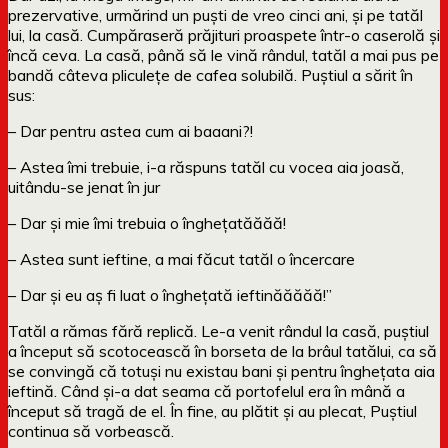
prezervative, urmărind un puști de vreo cinci ani, și pe tatăl
lui, la casă. Cumpăraseră prăjituri proaspete într-o caserolă și
încă ceva. La casă, până să le vină rândul, tatăl a mai pus pe
bandă câteva pliculețe de cafea solubilă. Puștiul a sărit în
sus:
– Dar pentru astea cum ai baaani?!
– Astea îmi trebuie, i-a răspuns tatăl cu vocea aia joasă,
uitându-se jenat în jur
– Dar și mie îmi trebuia o înghețatăăăă!
– Astea sunt ieftine, a mai făcut tatăl o încercare
– Dar și eu aș fi luat o înghețată ieftinăăăăă!”
Tatăl a rămas fără replică. Le-a venit rândul la casă, puștiul
a început să scotocească în borseta de la brâul tatălui, ca să
se convingă că totuși nu existau bani și pentru înghețata aia
ieftină. Când și-a dat seama că portofelul era în mână a
început să tragă de el. În fine, au plătit și au plecat, Puștiul
continua să vorbească.