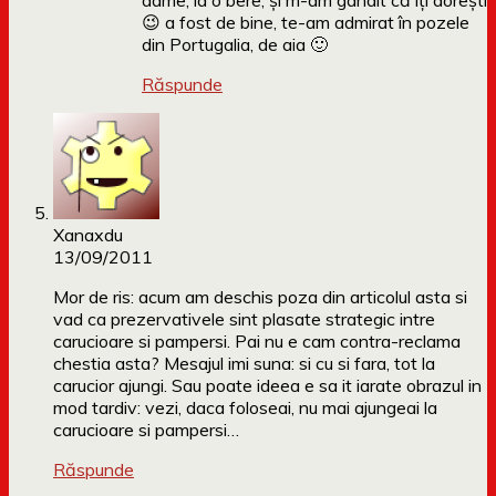
dame, la o bere, și m-am gândit că îți dorești
😉 a fost de bine, te-am admirat în pozele
din Portugalia, de aia 🙂
Răspunde
Xanaxdu
13/09/2011
Mor de ris: acum am deschis poza din articolul asta si
vad ca prezervativele sint plasate strategic intre
carucioare si pampersi. Pai nu e cam contra-reclama
chestia asta? Mesajul imi suna: si cu si fara, tot la
carucior ajungi. Sau poate ideea e sa it iarate obrazul in
mod tardiv: vezi, daca foloseai, nu mai ajungeai la
carucioare si pampersi…
Răspunde