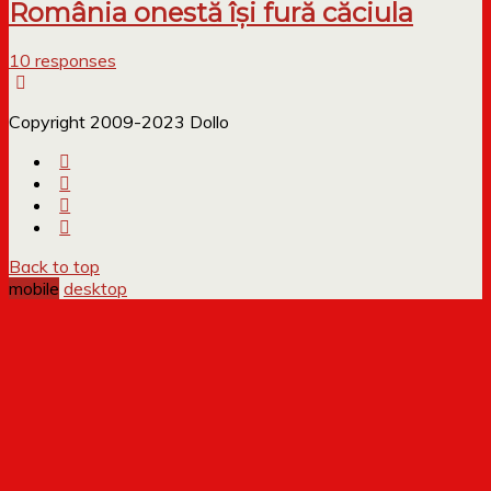
România onestă își fură căciula
10 responses
Copyright 2009-2023 Dollo
Back to top
mobile
desktop