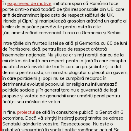
În
expunerea de motive
, inițiatorii spun că România face
parte dintr-o mică tabără de țări iresponsabile din UE, care
ar fi dezincriminat lipsa asta de respect (alături de UK,
Irlanda și Cipru) și manipulează grosolan arătând un grafic al
lunilor de pușcărie prevăzute pentru asta în alte
țări, amestecând convenabil Turcia cu Germania și Serbia.
Între țările din fruntea listei se află și Germania, cu 60 de luni
de închisoare, cică, pentru lipsa de respect arătată
însemnelor naționale. Nu știu ce or simți nemții, dar eu de la
mii de km distanță am respect pentru o țară în care corupția
nu afectează nivelul de trai, în care un președinte și-a dat
demisia pentru asta, un ministru plagiator a plecat din guvern,
în care politicienii și popii nu se cumpără reciproc în
detrimentul evoluției poporului, iar religia nu influențează
politicile sociale și în general țara nu e guvernată de legi
propuse și votate pe genunchii unor urmăriți penal pentru
ficăței sau măsluiri de voturi.
În fine,
proiectul
se află în consultare publică la Senat din 6
octombrie. Dacă vă simțiți inspirați puteți trimite pe adresa
Senatului gândurile voastre. Respectuoase. Nu este o
inițiativă singuratică în spațiul politic românesc actual. Se