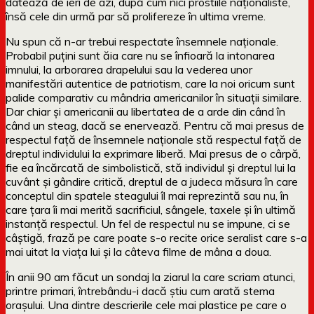
datează de ieri de azi, după cum nici prostiile naționaliste,
însă cele din urmă par să prolifereze în ultima vreme.
Nu spun că n-ar trebui respectate însemnele naționale.
Probabil puțini sunt ăia care nu se înfioară la intonarea
imnului, la arborarea drapelului sau la vederea unor
manifestări autentice de patriotism, care la noi oricum sunt
palide comparativ cu mândria americanilor în situații similare.
Dar chiar și americanii au libertatea de a arde din când în
când un steag, dacă se enervează. Pentru că mai presus de
respectul față de însemnele naționale stă respectul față de
dreptul individului la exprimare liberă. Mai presus de o cârpă,
fie ea încărcată de simbolistică, stă individul și dreptul lui la
cuvânt și gândire critică, dreptul de a judeca măsura în care
conceptul din spatele steagului îl mai reprezintă sau nu, în
care țara îi mai merită sacrificiul, sângele, taxele și în ultimă
instanță respectul. Un fel de respectul nu se impune, ci se
câștigă, frază pe care poate s-o recite orice seralist care s-a
mai uitat la viața lui și la câteva filme de mâna a doua.
În anii 90 am făcut un sondaj la ziarul la care scriam atunci,
printre primari, întrebându-i dacă știu cum arată stema
orașului. Una dintre descrierile cele mai plastice pe care o