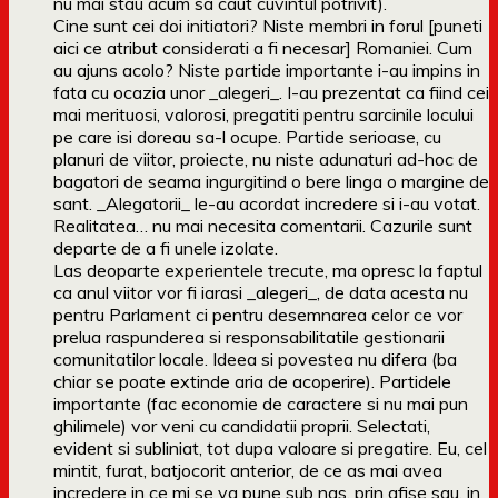
nu mai stau acum sa caut cuvintul potrivit).
Cine sunt cei doi initiatori? Niste membri in forul [puneti
aici ce atribut considerati a fi necesar] Romaniei. Cum
au ajuns acolo? Niste partide importante i-au impins in
fata cu ocazia unor _alegeri_. I-au prezentat ca fiind cei
mai merituosi, valorosi, pregatiti pentru sarcinile locului
pe care isi doreau sa-l ocupe. Partide serioase, cu
planuri de viitor, proiecte, nu niste adunaturi ad-hoc de
bagatori de seama ingurgitind o bere linga o margine de
sant. _Alegatorii_ le-au acordat incredere si i-au votat.
Realitatea… nu mai necesita comentarii. Cazurile sunt
departe de a fi unele izolate.
Las deoparte experientele trecute, ma opresc la faptul
ca anul viitor vor fi iarasi _alegeri_, de data acesta nu
pentru Parlament ci pentru desemnarea celor ce vor
prelua raspunderea si responsabilitatile gestionarii
comunitatilor locale. Ideea si povestea nu difera (ba
chiar se poate extinde aria de acoperire). Partidele
importante (fac economie de caractere si nu mai pun
ghilimele) vor veni cu candidatii proprii. Selectati,
evident si subliniat, tot dupa valoare si pregatire. Eu, cel
mintit, furat, batjocorit anterior, de ce as mai avea
incredere in ce mi se va pune sub nas, prin afise sau, in