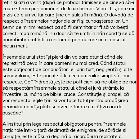
rețin și azi a venit (după ce probabil trimisese pe cineva să-i
caute stema prin primărie) de la un buimac Viorel Lis, care mi-
a zis că e un vultur care ține un stilou în mână. O dovadă de
respect a însemnelor naționale ar fi și cunoașterea lor. Un
semn de minim respect ca să fii demnitar ar fi să vorbești
corect limba română, nu doar să te umfli în nări când ți se dă
onorul îmbrăcat într-o uniformă pentru care nu ai absolut
niciun merit.
Însemnele unui stat își pierd din valoare atunci când ele
reprezintă ceva în care oamenii nu mai cred. Când statul
este batjocorit de conducătorii ei, prin furt, neglijență și alte
samavolnicii, este ipocrit să le ceri oamenilor simpli să-l mai
respecte. Ce îi îndreptățește pe politicieni să ne oblige pe noi
să respectăm însemnele statului, când ei jură strâmb, la
învestire, cu mâna pe biblie, cruce, Constituție și drapel, că
vor respecta legile țării și vor face totul pentru propășirea
neamului, apoi își plătesc averile furate cu câțiva ani de
pușcărie?
A institui prin lege respectul obligatoriu pentru însemnele
naționale într-o țară decimată de emigrare, de sărăcie și
corupție, este măsura deplină a racordării la realitate a