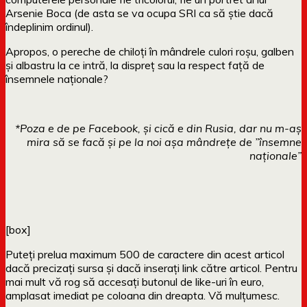
Arsenie Boca (de asta se va ocupa SRI ca să știe dacă
îndeplinim ordinul).
Apropos, o pereche de chiloți în mândrele culori roșu, galben
și albastru la ce intră, la dispreț sau la respect față de
însemnele naționale?
*Poza e de pe Facebook, și cică e din Rusia, dar nu m-aș
mira să se facă și pe la noi așa mândrețe de ”însemne
naționale”
[box]
Puteți prelua maximum 500 de caractere din acest articol
dacă precizați sursa și dacă inserați link către articol. Pentru
mai mult vă rog să accesați butonul de like-uri în euro,
amplasat imediat pe coloana din dreapta. Vă mulțumesc.