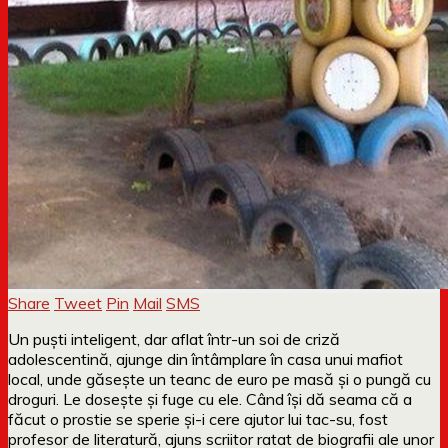
Share
Tweet
Pin
Mail
SMS
Un puști inteligent, dar aflat într-un soi de criză
adolescentină, ajunge din întâmplare în casa unui mafiot
local, unde găsește un teanc de euro pe masă și o pungă cu
droguri. Le dosește și fuge cu ele. Când își dă seama că a
făcut o prostie se sperie și-i cere ajutor lui tac-su, fost
profesor de literatură, ajuns scriitor ratat de biografii ale unor