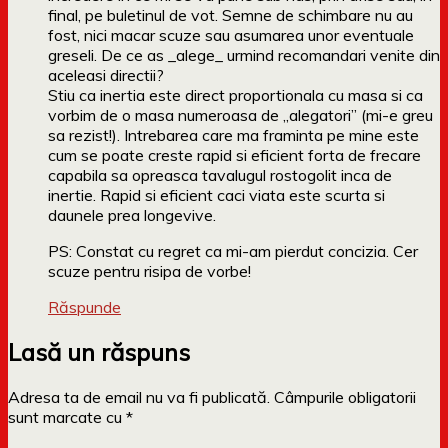
final, pe buletinul de vot. Semne de schimbare nu au
fost, nici macar scuze sau asumarea unor eventuale
greseli. De ce as _alege_ urmind recomandari venite din
aceleasi directii?
Stiu ca inertia este direct proportionala cu masa si ca
vorbim de o masa numeroasa de „alegatori” (mi-e greu
sa rezist!). Intrebarea care ma framinta pe mine este
cum se poate creste rapid si eficient forta de frecare
capabila sa opreasca tavalugul rostogolit inca de
inertie. Rapid si eficient caci viata este scurta si
daunele prea longevive.
PS: Constat cu regret ca mi-am pierdut concizia. Cer
scuze pentru risipa de vorbe!
Răspunde
Lasă un răspuns
Adresa ta de email nu va fi publicată.
Câmpurile obligatorii
sunt marcate cu
*