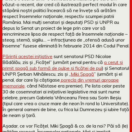
văzut-o recent, dar cred că ilustrează perfect modul în care
stăpânii noștri politici încearcă să ne învețe să arătăm
respect însemnelor naționale, respectiv scumpei patrii
România. Mai mulți senatori și deputați PSD și UNPR au
depus la Senat un proiect de lege prin care vor să
reincrimineze lipsa de respect față de însemnele naționale –
steag, stemă, sigiliu… – infracțiunea de „ofensă adusă unor
însemne” fusese eliminată în februarie 2014 din Codul Penal.
Părinții acestei inițiative
sunt senatorul PSD Nicolae
Bădălău, zis și „Ficățel” (urmărit penal pentru că
a cerut și
primit șpagă sub formă de pulpe și ficăței de pui
) și Senatorul
UNPR Șerban Mihăilescu, zis și „
Miki Șpagă
” (urmărit și el
penal, dar care își câștigase
porecla din vremuri aproape
imemoriale,
când Năstase era premier). Pe lista celor peste
30 de cosemnatari ai inițiativei legislative mai sunt nume
celebre, precum Gabriela Vrânceanu Firea sau Sorin Ilieșiu
(tipul care vrea o cruce mare de neon în rond la Universitate).
În general oameni de bine, cu frica lui Dumnezeu și iubire față
de neam și țară.
Așadar, ce vor Ficățel, Miki Șpagă & co. de la noi? Păi să (le)
arătăm respect. Însemnelor naționale, țării și implicit