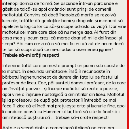
interlopi dornici de faimă. Se ascunde într-un parc unde e
găsit de taică-su apoi amândoi sunt prinși de oamenii
mafiotului. Convins că dacă înapoiază marfa se rezolvă
lucrurile, tatăl le dă gealaților banii și drogurile și încearcă să
apeleze la logica lor ca să-și scape odrasla cu viață. Dar vine
mafiotul cel mare care zice că nu merge așa. Ai furat din
casa mea și acum crezi că merge doar să mi le dai înapoi și
scapi? Păi cum crezi că o să mai fiu eu văzut de acum dacă
te las să scapi după ce mi-ai adus o asemenea jignire?
Trebuie să-mi arăți respect!
Intervine tatăl care primește prompt un pumn sub coaste de
la mafiot. În secunda următoare, însă, îl recunoaște în
bărbatul înghenuncheat de durere din fața lui pe fostul lui
profesor de liceu. Eee, păi sunteți domnul profesor, de la care
am învățat poezie… și începe mafiotul să recite o poezie,
apoi vine o înșiruire nostalgică a amintirilor din liceu. Mafiotul
își ia profesorul de după gât, protector, îl întreabă ce mai
face, îi zice că el încă mai prețuiește arta și lucrurile fine, apoi
îi conduce acasă cu Hummer-ul lui, fără să uite la final să-i
amintească puștiului că … trebuie să-i arate respect!
Asta e o scenă dintr-o comedioară italiană pe care am