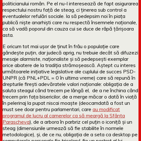
politicianului român. Pe el nu-l interesează de fapt asigurarea
respectului nostru față de steag, ci ținerea sub control a
eventualelor refulări sociale. Ia să pedepsim noi în piața
publică niște anarhiști care nu respectă însemnele naționale,
ca să vadă poporul din cauza cui se duce de râpă țărișoara
asta.
E oricum tot mai ușor de ținut în frâu o populație care
gândește puțin, dar judecă aprig, nu trebuie decât să difuzezi
mesaje alarmiste, naționaliste și să pedepsești exemplar
orice abatere de la tradiția strămoșească. Aștept cu interes
următoarele inițiative legislative ale cuplului de succes PSD-
UNPR (că PNL+PDL = 0 în ultima vreme) care să repună în
drepturile firești adevăratele valori naționale: obligația de a
saluta steagul când trecem pe lângă el, de a ne închina când
trecem prin fața bisericilor, de a merge măcar o dată în viață
în pelerinaj la pupat niscai moaște (deocamdată a fost un
must see doar pentru parlamentari, care
au modificat
programul de lucru al camerelor ca să meargă la Sfânta
Parascheva
), de a arbora în parbriz cel puțin o iconiță și un
steag (dimensiunile urmează să fie stabilite în normele
metodologice), și, de ce nu, obligația de a seta ca desktop pe
computerele personale fie tricolorul, fie un portret al lui