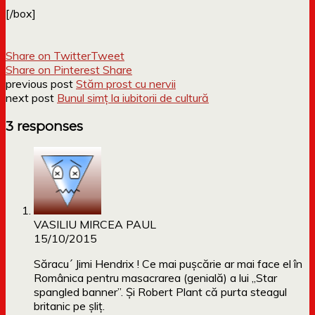
[/box]
Share on Twitter
Tweet
Share on Pinterest
Share
previous post
Stăm prost cu nervii
next post
Bunul simț la iubitorii de cultură
3 responses
VASILIU MIRCEA PAUL
15/10/2015
Săracu´ Jimi Hendrix ! Ce mai pușcărie ar mai face el în
Românica pentru masacrarea (genială) a lui „Star
spangled banner”. Și Robert Plant că purta steagul
britanic pe șliț.