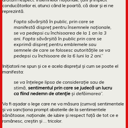
conducătorilor ei, atunci când le poartă, că doar și ei ne
reprezintă.
Fapta săvârșită în public, prin care se
manifestă dispreț pentru însemnele naționale,
se va pedepsi cu închisoarea de la 1 an la 3
ani. Fapta săvârşită în public prin care se
exprimă dispreţ pentru emblemele sau
semnele de care se folosesc autorităţile se va
pedepsi cu închisoare de la 6 luni la 2 ani
.”
Inițiatorii ne spun și ce e acela disprețul și cum se poate el
manifesta:
se va înţelege lipsa de consideraţie sau de
stimă,
sentimentul prin care se judecă un lucru
ca fiind nedemn de atenţie
şi defăimarea
”.
Va fi așadar o lege care ne va măsura (cumva) sentimentele
și va sancționa prompt abaterile de la sentimentele
sănătoase, naționale, de iubire și respect față de tot ce e
românesc, creștin și … tricolor.