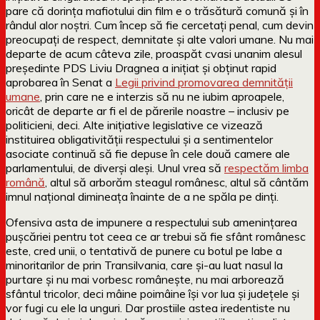
pare că dorința mafiotului din film e o trăsătură comună și în
rândul alor noștri. Cum încep să fie cercetați penal, cum devin
preocupați de respect, demnitate și alte valori umane. Nu mai
departe de acum câteva zile, proaspăt cvasi unanim alesul
președinte PDS Liviu Dragnea a inițiat și obținut rapid
aprobarea în Senat a
Legii privind promovarea demnității
umane
, prin care ne e interzis să nu ne iubim aproapele,
oricât de departe ar fi el de părerile noastre – inclusiv pe
politicieni, deci. Alte inițiative legislative ce vizează
instituirea obligativității respectului și a sentimentelor
asociate continuă să fie depuse în cele două camere ale
parlamentului, de diverși aleși. Unul vrea să
respectăm limba
română
, altul să arborăm steagul românesc, altul să cântăm
imnul național dimineața înainte de a ne spăla pe dinți.
Ofensiva asta de impunere a respectului sub amenințarea
pușcăriei pentru tot ceea ce ar trebui să fie sfânt românesc
este, cred unii, o tentativă de punere cu botul pe labe a
minoritarilor de prin Transilvania, care și-au luat nasul la
purtare și nu mai vorbesc românește, nu mai arborează
sfântul tricolor, deci mâine poimâine își vor lua și județele și
vor fugi cu ele la unguri. Dar prostiile astea iredentiste nu