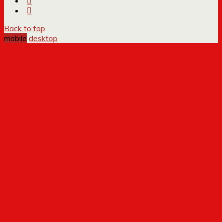
Back to top
mobile
desktop