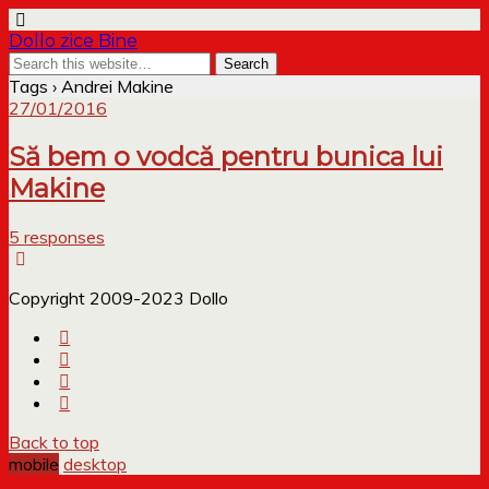
Dollo zice Bine
Tags › Andrei Makine
27/01/2016
Să bem o vodcă pentru bunica lui
Makine
5 responses
Copyright 2009-2023 Dollo
Back to top
mobile
desktop