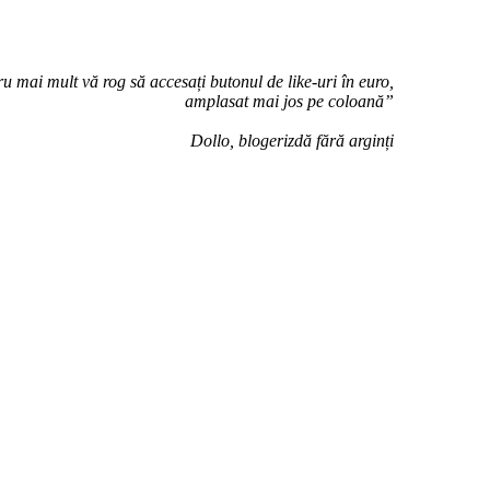
u mai mult vă rog să accesați butonul de like-uri în euro,
amplasat mai jos pe coloană”
Dollo, blogerizdă fără arginți