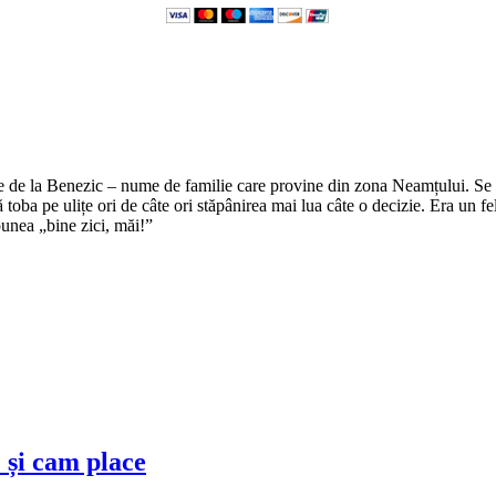
e de la Benezic – nume de familie care provine din zona Neamțului. Se zi
tă toba pe ulițe ori de câte ori stăpânirea mai lua câte o decizie. Era un f
punea „bine zici, măi!”
 și cam place