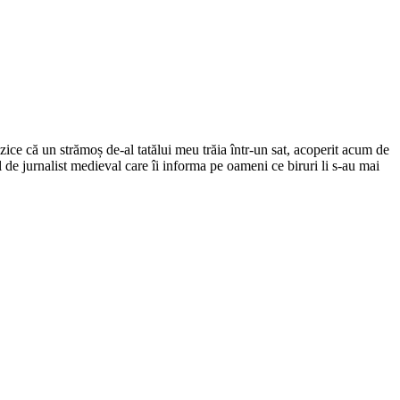
ce că un strămoș de-al tatălui meu trăia într-un sat, acoperit acum de
el de jurnalist medieval care îi informa pe oameni ce biruri li s-au mai