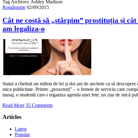
Tag Archives: Ashley Madison
Românisme
02/09/2015
Cât ne costă să „stârpim” prostituția și câ
am legaliza-o
Statul a cheltuit un milion de lei și doi ani de anchete ca să descopere c
mica publicitate. Printre „proxeneți” – o femeie de serviciu care cump
masaj, o studentă care-i organiza agenda unei fete, un ziar de mică pu
Read More
35 Comments
Articles
Latest
Popular