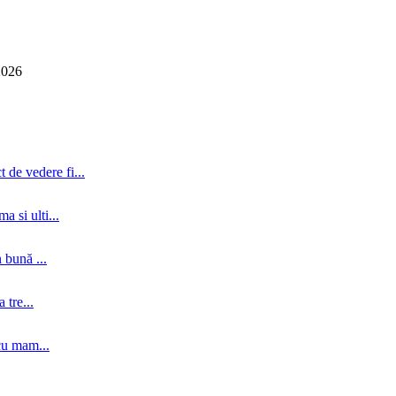
2026
 de vedere fi...
a si ulti...
 bună ...
tre...
cu mam...