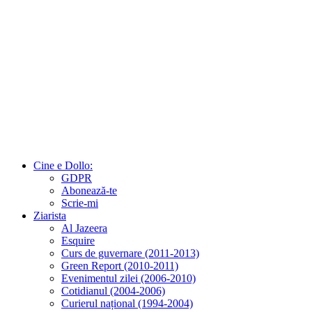
Cine e Dollo:
GDPR
Abonează-te
Scrie-mi
Ziarista
Al Jazeera
Esquire
Curs de guvernare (2011-2013)
Green Report (2010-2011)
Evenimentul zilei (2006-2010)
Cotidianul (2004-2006)
Curierul național (1994-2004)