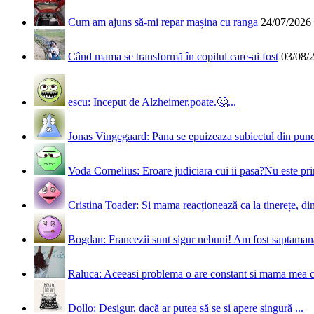
Cum am ajuns să-mi repar mașina cu ranga
24/07/2026
Când mama se transformă în copilul care-ai fost
03/08/
escu: Inceput de Alzheimer,poate.🤔...
Jonas Vingegaard: Pana se epuizeaza subiectul din punct
Voda Cornelius: Eroare judiciara cui ii pasa?Nu este prim
Cristina Toader: Si mama reacționează ca la tinerețe, din
Bogdan: Francezii sunt sigur nebuni! Am fost saptamana 
Raluca: Aceeasi problema o are constant si mama mea 
Dollo: Desigur, dacă ar putea să se și apere singură ...