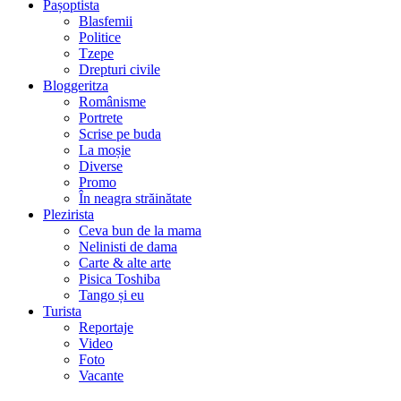
Pașoptista
Blasfemii
Politice
Tzepe
Drepturi civile
Bloggeritza
Românisme
Portrete
Scrise pe buda
La moșie
Diverse
Promo
În neagra străinătate
Plezirista
Ceva bun de la mama
Nelinisti de dama
Carte & alte arte
Pisica Toshiba
Tango și eu
Turista
Reportaje
Video
Foto
Vacante