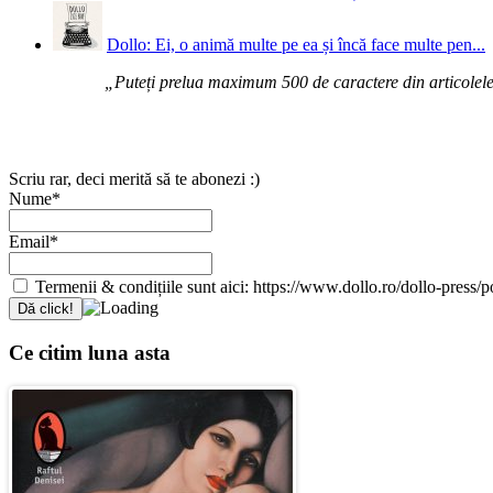
Dollo: Ei, o animă multe pe ea și încă face multe pen...
„Puteți prelua maximum 500 de caractere din articolele d
Scriu rar, deci merită să te abonezi :)
Nume*
Email*
Termenii & condițiile sunt aici: https://www.dollo.ro/dollo-press/pol
Ce citim luna asta