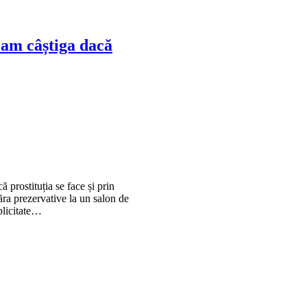
t am câștiga dacă
ă prostituția se face și prin
ăra prezervative la un salon de
blicitate…