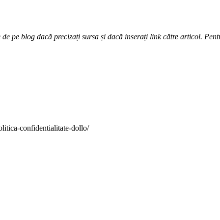
e pe blog dacă precizați sursa și dacă inserați link către articol. Pentr
itica-confidentialitate-dollo/