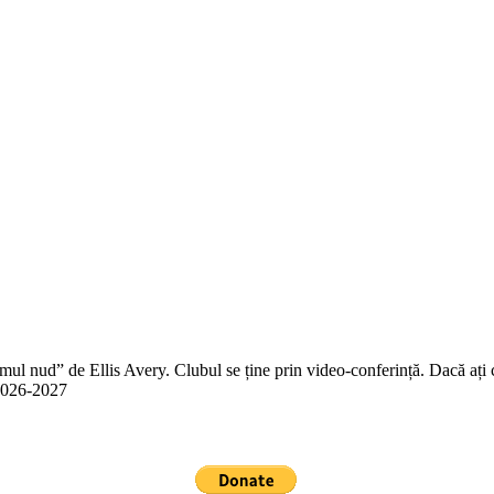
 nud” de Ellis Avery. Clubul se ține prin video-conferință. Dacă ați citit
n 2026-2027