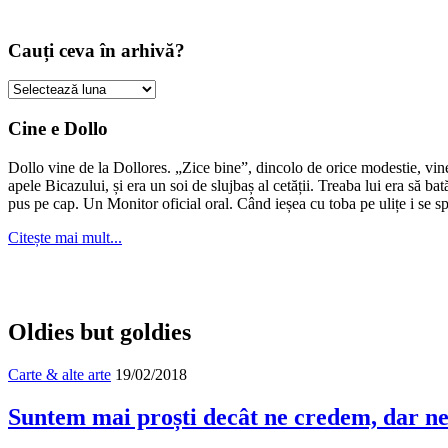
Cauți ceva în arhivă?
Cauți
ceva
în
Cine e Dollo
arhivă?
Dollo vine de la Dollores. „Zice bine”, dincolo de orice modestie, vin
apele Bicazului, și era un soi de slujbaș al cetății. Treaba lui era să ba
pus pe cap. Un Monitor oficial oral. Când ieșea cu toba pe ulițe i se s
Citește mai mult...
Oldies but goldies
Carte & alte arte
19/02/2018
Suntem mai proști decât ne credem, dar ne