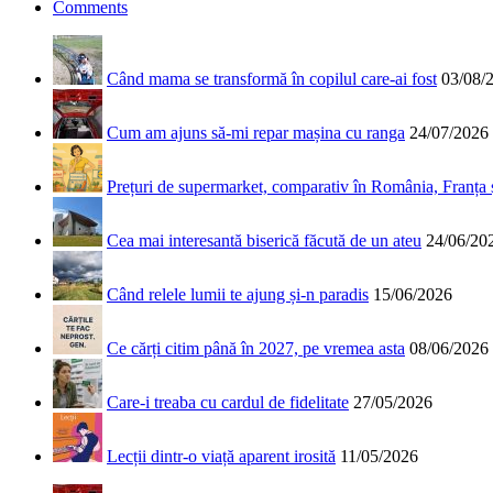
Comments
Când mama se transformă în copilul care-ai fost
03/08/
Cum am ajuns să-mi repar mașina cu ranga
24/07/2026
Prețuri de supermarket, comparativ în România, Franța
Cea mai interesantă biserică făcută de un ateu
24/06/20
Când relele lumii te ajung și-n paradis
15/06/2026
Ce cărți citim până în 2027, pe vremea asta
08/06/2026
Care-i treaba cu cardul de fidelitate
27/05/2026
Lecții dintr-o viață aparent irosită
11/05/2026