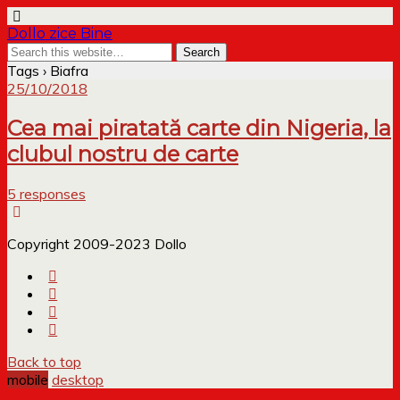
Dollo zice Bine
Tags › Biafra
25/10/2018
Cea mai piratată carte din Nigeria, la
clubul nostru de carte
5 responses
Copyright 2009-2023 Dollo
Back to top
mobile
desktop