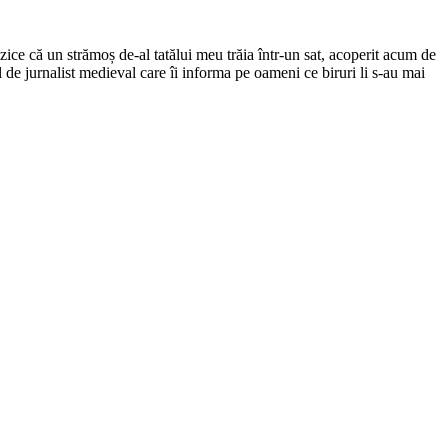
ce că un strămoș de-al tatălui meu trăia într-un sat, acoperit acum de
el de jurnalist medieval care îi informa pe oameni ce biruri li s-au mai