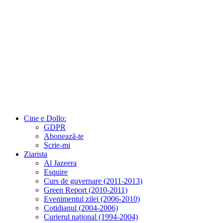
Cine e Dollo:
GDPR
Abonează-te
Scrie-mi
Ziarista
Al Jazeera
Esquire
Curs de guvernare (2011-2013)
Green Report (2010-2011)
Evenimentul zilei (2006-2010)
Cotidianul (2004-2006)
Curierul național (1994-2004)