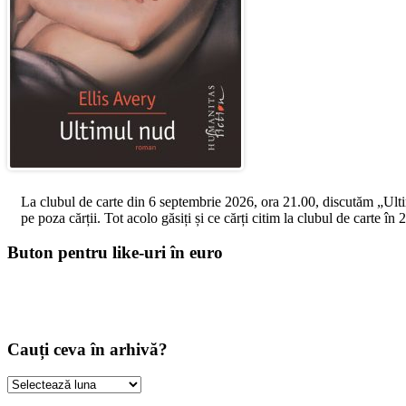
La clubul de carte din 6 septembrie 2026, ora 21.00, discutăm „Ultimul
pe poza cărții. Tot acolo găsiți și ce cărți citim la clubul de carte î
Buton pentru like-uri în euro
Cauți ceva în arhivă?
Cauți
ceva