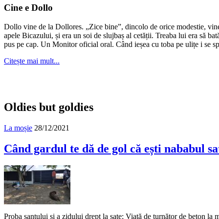
în
Cine e Dollo
arhivă?
Dollo vine de la Dollores. „Zice bine”, dincolo de orice modestie, vin
apele Bicazului, și era un soi de slujbaș al cetății. Treaba lui era să ba
pus pe cap. Un Monitor oficial oral. Când ieșea cu toba pe ulițe i se s
Citește mai mult...
Oldies but goldies
La moșie
28/12/2021
Când gardul te dă de gol că ești nababul sat
Proba șanțului și a zidului drept la sate; Viață de turnător de beton la 