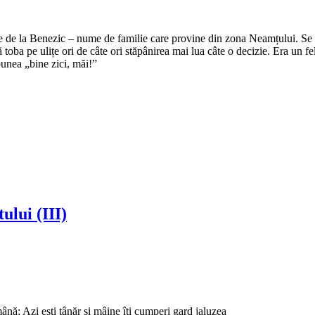
e de la Benezic – nume de familie care provine din zona Neamțului. Se zi
tă toba pe ulițe ori de câte ori stăpânirea mai lua câte o decizie. Era un f
punea „bine zici, măi!”
ului (III)
mână; Azi ești tânăr și mâine îți cumperi gard jaluzea