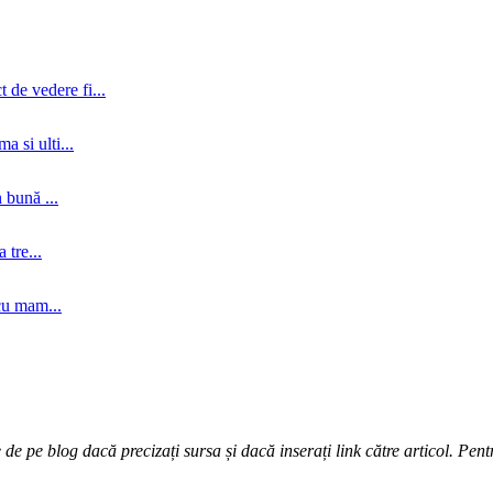
 de vedere fi...
a si ulti...
 bună ...
tre...
cu mam...
e pe blog dacă precizați sursa și dacă inserați link către articol. Pentr