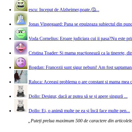
escu: Inceput de Alzheimer,poate.🤔...
Jonas Vingegaard: Pana se epuizeaza subiectul din punct
Voda Cornelius: Eroare judiciara cui ii pasa?Nu este prim
Cristina Toader: Si mama reacționează ca la tinerețe, din
Bogdan: Francezii sunt sigur nebuni! Am fost saptamana 
Raluca: Aceeasi problema o are constant si mama mea 
Dollo: Desigur, dacă ar putea să se și apere singură ...
Dollo: Ei, o animă multe pe ea și încă face multe pen...
„Puteți prelua maximum 500 de caractere din articolele d