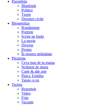
Pașoptista
Blasfemii
Politice
Tzepe
Drepturi civile
Bloggeritza
Românisme
Portrete
Scrise pe buda
La moșie
Diverse
Promo
În neagra străinătate
Plezirista
Ceva bun de la mama
Nelinisti de dama
Carte & alte arte
Pisica Toshiba
Tango și eu
Turista
Reportaje
Video
Foto
Vacante