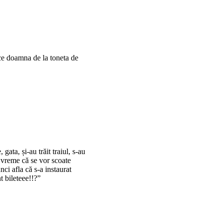
ice doamna de la toneta de
ta, și-au trăit traiul, s-au
a vreme că se vor scoate
ci afla că s-a instaurat
t bileteee!!?”