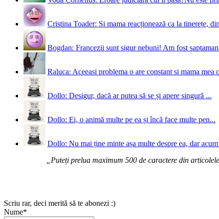
Cristina Toader: Si mama reacționează ca la tinerețe, din
Bogdan: Francezii sunt sigur nebuni! Am fost saptamana 
Raluca: Aceeasi problema o are constant si mama mea 
Dollo: Desigur, dacă ar putea să se și apere singură ...
Dollo: Ei, o animă multe pe ea și încă face multe pen...
Dollo: Nu mai ține minte așa multe despre ea, dar acum 
„Puteți prelua maximum 500 de caractere din articolele d
Scriu rar, deci merită să te abonezi :)
Nume*