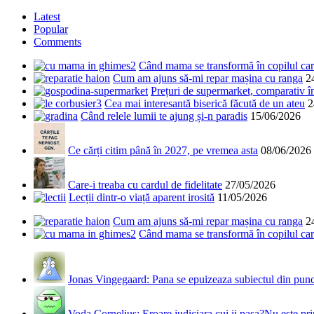
Latest
Popular
Comments
Când mama se transformă în copilul care
Cum am ajuns să-mi repar mașina cu ranga
2
Prețuri de supermarket, comparativ 
Cea mai interesantă biserică făcută de un ateu
2
Când relele lumii te ajung și-n paradis
15/06/2026
Ce cărți citim până în 2027, pe vremea asta
08/06/2026
Care-i treaba cu cardul de fidelitate
27/05/2026
Lecții dintr-o viață aparent irosită
11/05/2026
Cum am ajuns să-mi repar mașina cu ranga
2
Când mama se transformă în copilul care
Jonas Vingegaard: Pana se epuizeaza subiectul din punct
Voda Cornelius: Eroare judiciara cui ii pasa?Nu este prim