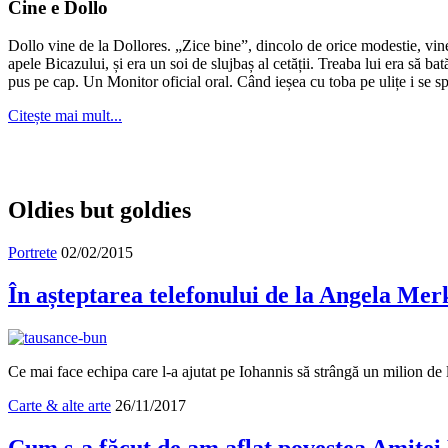
în
Cine e Dollo
arhivă?
Dollo vine de la Dollores. „Zice bine”, dincolo de orice modestie, vin
apele Bicazului, și era un soi de slujbaș al cetății. Treaba lui era să ba
pus pe cap. Un Monitor oficial oral. Când ieșea cu toba pe ulițe i se s
Citește mai mult...
Oldies but goldies
Portrete
02/02/2015
În așteptarea telefonului de la Angela Mer
Ce mai face echipa care l-a ajutat pe Iohannis să strângă un milion de
Carte & alte arte
26/11/2017
Cum s-a făcut de am aflat povestea Amitei