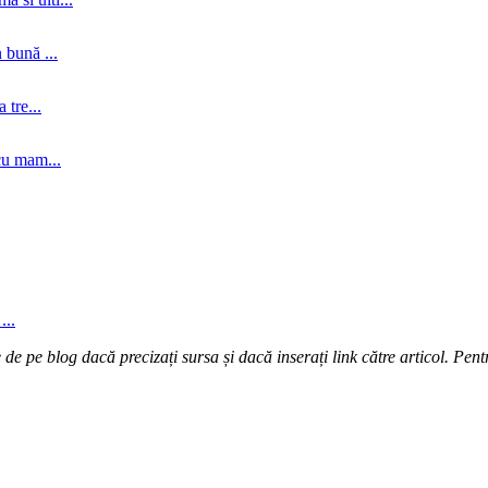
 bună ...
tre...
cu mam...
...
e pe blog dacă precizați sursa și dacă inserați link către articol. Pentr