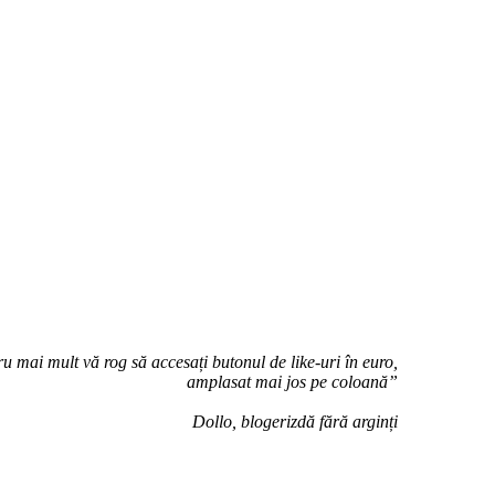
u mai mult vă rog să accesați butonul de like-uri în euro,
amplasat mai jos pe coloană”
Dollo, blogerizdă fără arginți