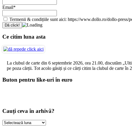
Email*
Termenii & condițiile sunt aici: https://www.dollo.ro/dollo-press/pol
Ce citim luna asta
La clubul de carte din 6 septembrie 2026, ora 21.00, discutăm „Ultimul
pe poza cărții. Tot acolo găsiți și ce cărți citim la clubul de carte î
Buton pentru like-uri în euro
Cauți ceva în arhivă?
Cauți
ceva