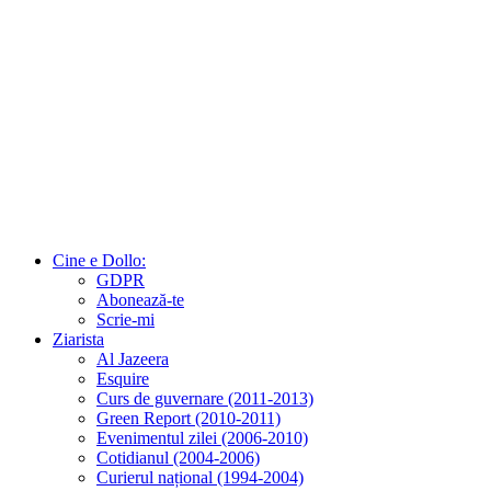
Cine e Dollo:
GDPR
Abonează-te
Scrie-mi
Ziarista
Al Jazeera
Esquire
Curs de guvernare (2011-2013)
Green Report (2010-2011)
Evenimentul zilei (2006-2010)
Cotidianul (2004-2006)
Curierul național (1994-2004)