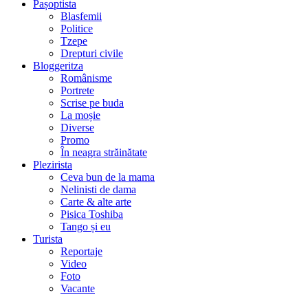
Pașoptista
Blasfemii
Politice
Tzepe
Drepturi civile
Bloggeritza
Românisme
Portrete
Scrise pe buda
La moșie
Diverse
Promo
În neagra străinătate
Plezirista
Ceva bun de la mama
Nelinisti de dama
Carte & alte arte
Pisica Toshiba
Tango și eu
Turista
Reportaje
Video
Foto
Vacante