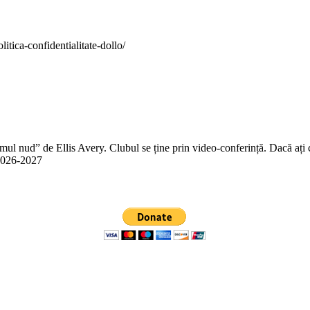
itica-confidentialitate-dollo/
 nud” de Ellis Avery. Clubul se ține prin video-conferință. Dacă ați citit
n 2026-2027