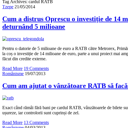
Tag Archives: cardul RATB
Tzepe
21/05/2014
Cum a distrus Oprescu o investiție de 14 m
deturnând 5 milioane
Pentru o datorie de 5 milioane de euro a RATB către Metrorex, Primăr
la coș o investiție de 14 milioane de euro, parte a unui proiect mai am
făcut din credite externe.
Read More
19 Comments
Românisme
19/07/2013
Cum am ajutat o vânzătoare RATB să facă
Exact când rămâi fără bani pe cardul RATB, vânzătoarele de bilete sun
ușureze, iar controlorii sunt cuprinși de zel.
Read More
13 Comments
Românisme
04/03/2013