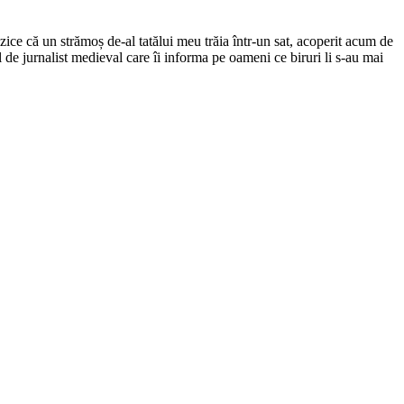
ce că un strămoș de-al tatălui meu trăia într-un sat, acoperit acum de
el de jurnalist medieval care îi informa pe oameni ce biruri li s-au mai