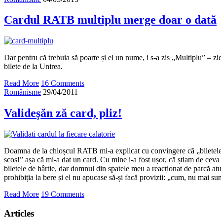
Cardul RATB multiplu merge doar o dată
Dar pentru că trebuia să poarte și el un nume, i s-a zis „Multiplu” – z
bilete de la Unirea.
Read More
16 Comments
Românisme
29/04/2011
Valideșăn ză card, pliz!
Doamna de la chioșcul RATB mi-a explicat cu convingere că „biletele, ga
scos!” așa că mi-a dat un card. Cu mine i-a fost ușor, că știam de cev
biletele de hârtie, dar domnul din spatele meu a reacționat de parcă atun
prohibiția la bere și el nu apucase să-și facă provizii: „cum, nu mai sun
Read More
19 Comments
Articles