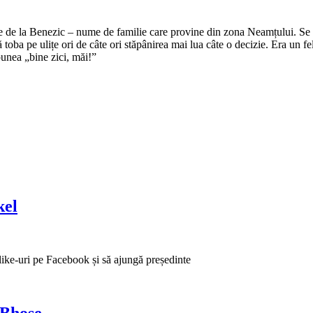
e de la Benezic – nume de familie care provine din zona Neamțului. Se zi
tă toba pe ulițe ori de câte ori stăpânirea mai lua câte o decizie. Era un f
punea „bine zici, măi!”
kel
 like-uri pe Facebook și să ajungă președinte
 Bhose