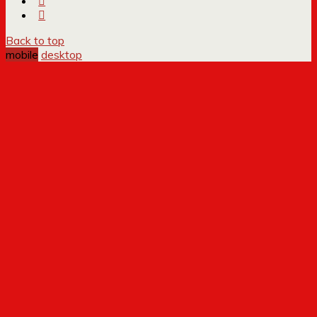
Back to top
mobile
desktop