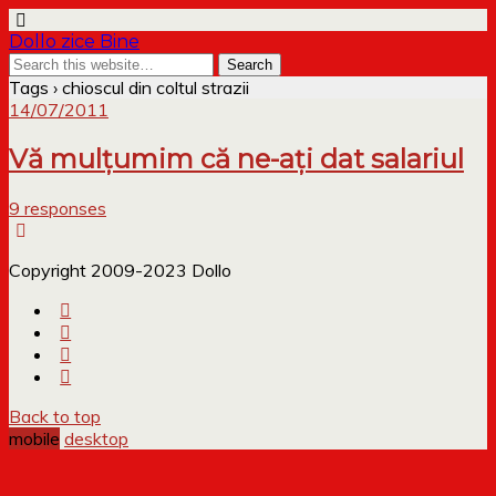
Dollo zice Bine
Tags › chioscul din coltul strazii
14/07/2011
Vă mulțumim că ne-ați dat salariul
9 responses
Copyright 2009-2023 Dollo
Back to top
mobile
desktop