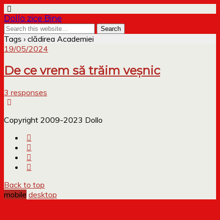
Dollo zice Bine
Tags › clădirea Academiei
19/05/2024
De ce vrem să trăim veșnic
3 responses
Copyright 2009-2023 Dollo
Back to top
mobile
desktop