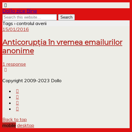
Dollo zice Bine
Tags › controlul averii
15/01/2016
Anticorupția în vremea emailurilor
anonime
1 response
Copyright 2009-2023 Dollo
Back to top
mobile
desktop