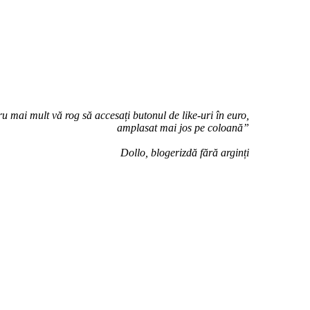
u mai mult vă rog să accesați butonul de like-uri în euro,
amplasat mai jos pe coloană”
Dollo, blogerizdă fără arginți