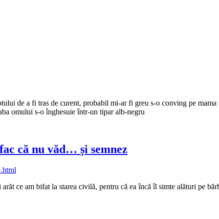
tului de a fi tras de curent, probabil mi-ar fi greu s-o conving pe mam
reaba omului s-o înghesuie într-un tipar alb-negru
 fac că nu văd… și semnez
t ce am bifat la starea civilă, pentru că ea încă îl simte alături pe băr