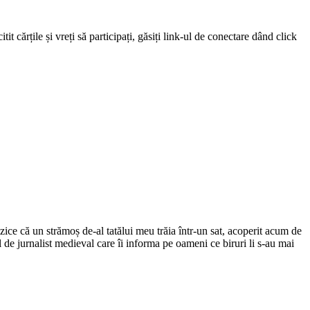
 cărțile și vreți să participați, găsiți link-ul de conectare dând click
ce că un strămoș de-al tatălui meu trăia într-un sat, acoperit acum de
el de jurnalist medieval care îi informa pe oameni ce biruri li s-au mai