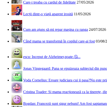
Care-i treaba cu cardul de fidelitate
27/05/2026
Lecții dintr-o viață aparent irosită
11/05/2026
Cum am ajuns să-mi repar mașina cu ranga
24/07/2026
Când mama se transformă în copilul care-ai fost
03/08/
escu: Inceput de Alzheimer,poate.🤔...
Jonas Vingegaard: Pana se epuizeaza subiectul din punct
Voda Cornelius: Eroare judiciara cui ii pasa?Nu este prim
Cristina Toader: Si mama reacționează ca la tinerețe, din
Bogdan: Francezii sunt sigur nebuni! Am fost saptamana 