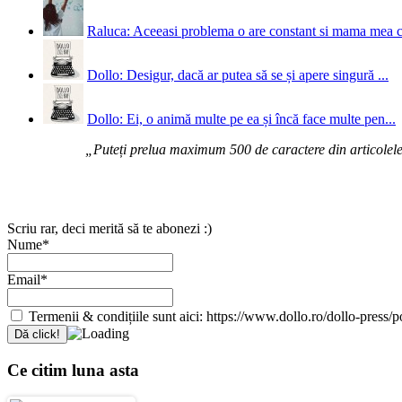
Raluca: Aceeasi problema o are constant si mama mea 
Dollo: Desigur, dacă ar putea să se și apere singură ...
Dollo: Ei, o animă multe pe ea și încă face multe pen...
„Puteți prelua maximum 500 de caractere din articolele d
Scriu rar, deci merită să te abonezi :)
Nume*
Email*
Termenii & condițiile sunt aici: https://www.dollo.ro/dollo-press/pol
Ce citim luna asta