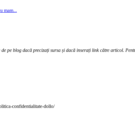
cu mam...
e pe blog dacă precizați sursa și dacă inserați link către articol. Pentr
itica-confidentialitate-dollo/