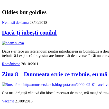
Oldies but goldies
Nelinisti de dama
23/09/2018
Dacă-ți iubești copilul
Dacă s-ar face un referendum pentru introducerea în Constituție a drep
trebuit să-i explic că dragostea are forme atât de diverse, încât nu e t
Românisme
26/10/2011
Ziua 8 – Dumneata scrie ce trebuie, eu mă
Cea mai drăguță văduvă din blocul recenzat de mine, mă roagă să nu-i ară
Vacante
21/08/2013