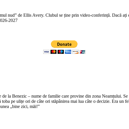
 nud” de Ellis Avery. Clubul se ține prin video-conferință. Dacă ați citit
n 2026-2027
e de la Benezic – nume de familie care provine din zona Neamțului. Se zi
tă toba pe ulițe ori de câte ori stăpânirea mai lua câte o decizie. Era un f
punea „bine zici, măi!”