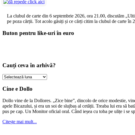
La clubul de carte din 6 septembrie 2026, ora 21.00, discutăm „Ultimul
pe poza cărții. Tot acolo găsiți și ce cărți citim la clubul de carte î
Buton pentru like-uri în euro
Cauți ceva în arhivă?
Cauți
ceva
în
Cine e Dollo
arhivă?
Dollo vine de la Dollores. „Zice bine”, dincolo de orice modestie, vin
apele Bicazului, și era un soi de slujbaș al cetății. Treaba lui era să ba
pus pe cap. Un Monitor oficial oral. Când ieșea cu toba pe ulițe i se s
Citește mai mult...