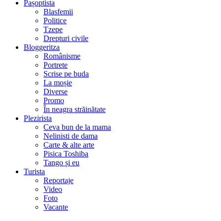
Pașoptista
Blasfemii
Politice
Tzepe
Drepturi civile
Bloggeritza
Românisme
Portrete
Scrise pe buda
La moșie
Diverse
Promo
În neagra străinătate
Plezirista
Ceva bun de la mama
Nelinisti de dama
Carte & alte arte
Pisica Toshiba
Tango și eu
Turista
Reportaje
Video
Foto
Vacante