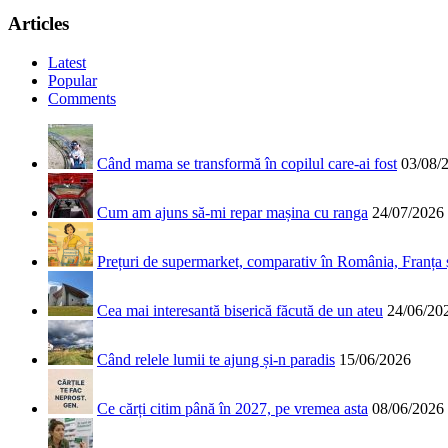
Articles
Latest
Popular
Comments
Când mama se transformă în copilul care-ai fost
03/08/
Cum am ajuns să-mi repar mașina cu ranga
24/07/2026
Prețuri de supermarket, comparativ în România, Franța
Cea mai interesantă biserică făcută de un ateu
24/06/20
Când relele lumii te ajung și-n paradis
15/06/2026
Ce cărți citim până în 2027, pe vremea asta
08/06/2026