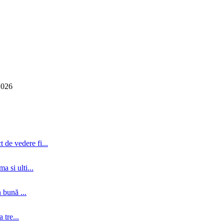
2026
 de vedere fi...
a si ulti...
 bună ...
tre...