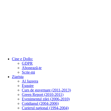
Cine e Dollo:
GDPR
Abonează-te
Scrie-mi
Ziarista
Al Jazeera
Esquire
Curs de guvernare (2011-2013)
Green Report (2010-2011)
Evenimentul zilei (2006-2010)
Cotidianul (2004-2006)
Curierul național (1994-2004)