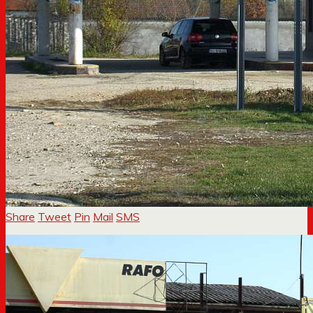
Share
Tweet
Pin
Mail
SMS