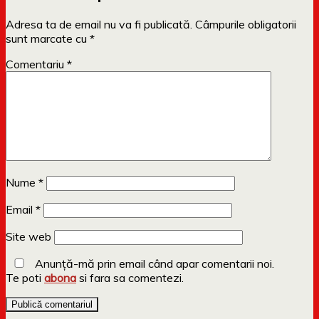
Adresa ta de email nu va fi publicată.
Câmpurile obligatorii
sunt marcate cu
*
Comentariu
*
Nume
*
Email
*
Site web
Anunță-mă prin email când apar comentarii noi.
Te poti
abona
si fara sa comentezi.