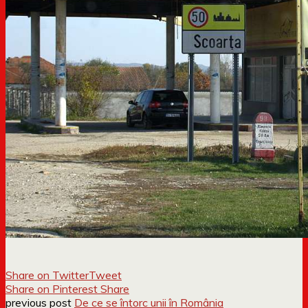
Share on Twitter
Tweet
Share on Pinterest
Share
previous post
De ce se întorc unii în România