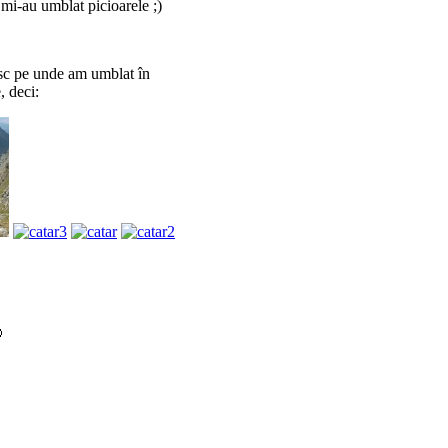
 mi-au umblat picioarele ;)
esc pe unde am umblat în
, deci:
