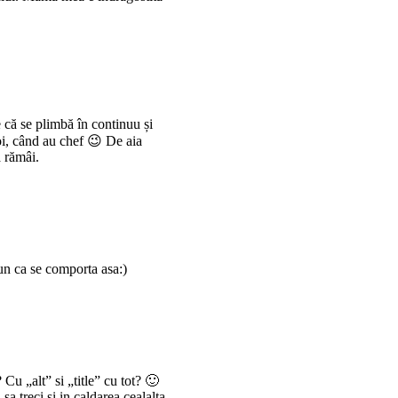
e că se plimbă în continuu și
oi, când au chef 😉 De aia
ă rămâi.
un ca se comporta asa:)
 Cu „alt” si „title” cu tot? 🙂
sa treci si in caldarea cealalta