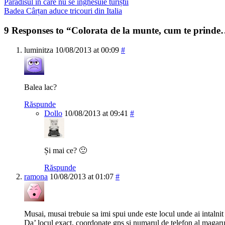
Paradisul în care nu se înghesuie turiștii
Badea Cârțan aduce tricouri din Italia
9 Responses to “Colorata de la munte, cum te prind
luminitza
10/08/2013 at 00:09
#
Balea lac?
Răspunde
Dollo
10/08/2013 at 09:41
#
Și mai ce? 🙂
Răspunde
ramona
10/08/2013 at 01:07
#
Musai, musai trebuie sa imi spui unde este locul unde ai intalnit
Da’ locul exact, coordonate gps si numarul de telefon al magar