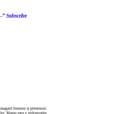
e…”
Subscribe
 magarii frumosi si prietenosi.
ului. Mama mea e indragostita