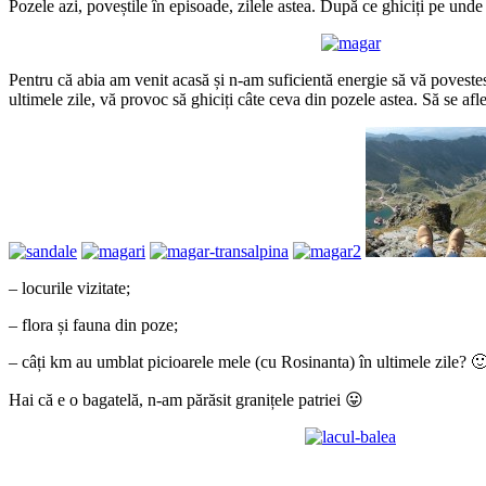
Pozele azi, poveștile în episoade, zilele astea. După ce ghiciți pe unde
Pentru că abia am venit acasă și n-am suficientă energie să vă povest
ultimele zile, vă provoc să ghiciți câte ceva din pozele astea. Să se afle
– locurile vizitate;
– flora și fauna din poze;
– câți km au umblat picioarele mele (cu Rosinanta) în ultimele zile? 
Hai că e o bagatelă, n-am părăsit granițele patriei 😛