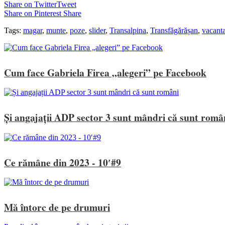
Share on Twitter
Tweet
Share on Pinterest
Share
Tags:
magar
,
munte
,
poze
,
slider
,
Transalpina
,
Transfăgărășan
,
vacant
Cum face Gabriela Firea „alegeri” pe Facebook
Și angajații ADP sector 3 sunt mândri că sunt româ
Ce rămâne din 2023 - 10′#9
Mă întorc de pe drumuri