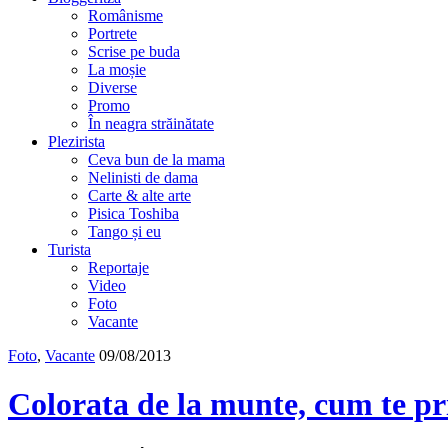
Românisme
Portrete
Scrise pe buda
La moșie
Diverse
Promo
În neagra străinătate
Plezirista
Ceva bun de la mama
Nelinisti de dama
Carte & alte arte
Pisica Toshiba
Tango și eu
Turista
Reportaje
Video
Foto
Vacante
Foto
,
Vacante
09/08/2013
Colorata de la munte, cum te 