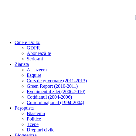
Cine e Dollo:
GDPR
Abonează-te
Scrie-mi
Ziarista
Al Jazeera
Esquire
Curs de guvernare (2011-2013)
Green Report (2010-2011)
Evenimentul zilei (2006-2010)
Cotidianul (2004-2006)
Curierul național (1994-2004)
Pașoptista
Blasfemii
Politice
Tzepe
Drepturi civile
Bloggeritza