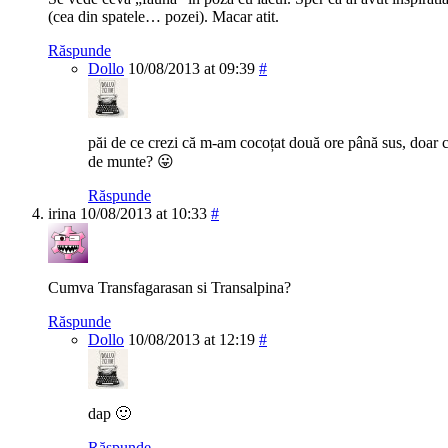
(cea din spatele… pozei). Macar atit.
Răspunde
Dollo
10/08/2013 at 09:39
#
păi de ce crezi că m-am cocoțat două ore până sus, doar c
de munte? 😛
Răspunde
irina
10/08/2013 at 10:33
#
Cumva Transfagarasan si Transalpina?
Răspunde
Dollo
10/08/2013 at 12:19
#
dap 🙂
Răspunde