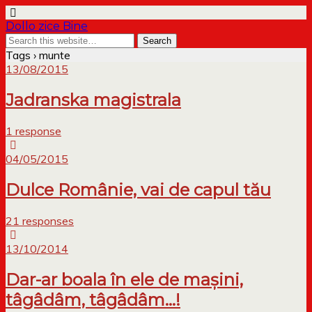
Dollo zice Bine
Tags › munte
13/08/2015
Jadranska magistrala
1 response
04/05/2015
Dulce Românie, vai de capul tău
21 responses
13/10/2014
Dar-ar boala în ele de mașini,
tâgâdâm, tâgâdâm…!