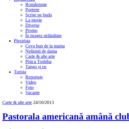
Românisme
Portrete
Scrise pe buda
La moșie
Diverse
Promo
În neagra străinătate
Plezirista
Ceva bun de la mama
Nelinisti de dama
Carte & alte arte
Pisica Toshiba
Tango și eu
Turista
Reportaje
Video
Foto
Vacante
Carte & alte arte
24/10/2013
Pastorala americană amână club