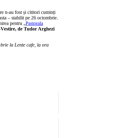
re n-au fost și cititori cuminți
ta – stabilit pe 26 octombrie.
nirea pentru „
Pastorala
-Vestire, de Tudor Arghezi
brie la Lente cafe, la ora