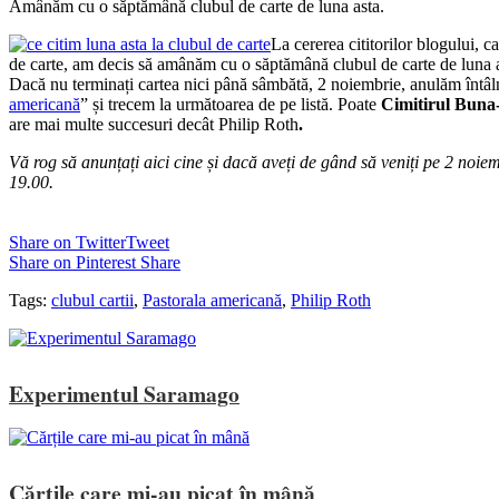
Amânăm cu o săptămână clubul de carte de luna asta.
La cererea cititorilor blogului, ca
de carte, am decis să amânăm cu o săptămână clubul de carte de luna as
Dacă nu terminați cartea nici până sâmbătă, 2 noiembrie, anulăm întâl
americană
” și trecem la următoarea de pe listă. Poate
Cimitirul Buna
are mai multe succesuri decât Philip Roth
.
Vă rog să anunțați aici cine și dacă aveți de gând să veniți pe 2 noiem
19.00.
Share on Twitter
Tweet
Share on Pinterest
Share
Tags:
clubul cartii
,
Pastorala americană
,
Philip Roth
Experimentul Saramago
Cărțile care mi-au picat în mână