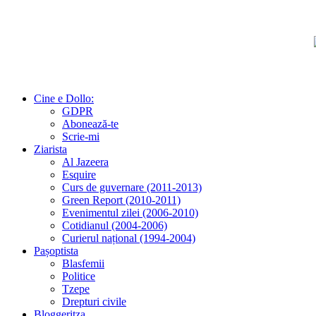
Cine e Dollo:
GDPR
Abonează-te
Scrie-mi
Ziarista
Al Jazeera
Esquire
Curs de guvernare (2011-2013)
Green Report (2010-2011)
Evenimentul zilei (2006-2010)
Cotidianul (2004-2006)
Curierul național (1994-2004)
Pașoptista
Blasfemii
Politice
Tzepe
Drepturi civile
Bloggeritza