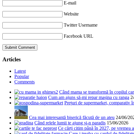
E-mail
Website
Twitter Username
Facebook URL
Articles
Latest
Popular
Comments
Când mama se transformă în copilul care
Cum am ajuns să-mi repar mașina cu ranga
2
Prețuri de supermarket, comparativ 
Cea mai interesantă biserică făcută de un ateu
24/06/20
Când relele lumii te ajung și-n paradis
15/06/2026
Ce cărți citim până în 2027, pe vremea a
Care-i treaba cu cardul de fidelitat