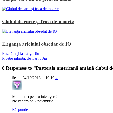
Clubul de carte și frica de moarte
Eleganța ariciului obsedat de IQ
Fusarăm și la Târgu Jiu
Prostie infinită, de Târgu Jiu
8 Responses to “Pastorala americană amână clubul d
ileana
24/10/2013 at 10:19
#
Multumim pentru intelegere!
Ne vedem pe 2 noiembrie.
Răspunde