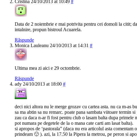
Cristina
24/10/2013 at 10:49
#
Data de 2 noiembrie e mai potrivita pentru cei domoli la citit; da
intalnire, propun bistroul Acuarela.
Răspunde
Monica Lauleanu
24/10/2013 at 14:31
#
Ultima mea zi aici e 29 octombrie.
Răspunde
ady
24/10/2013 at 18:00
#
deci nici altora nu le merge grozav cu cartea asta. nu ca m-as bu
sa ma abtin sa nu remarc. poate pana sambata viitoare termin si
zau ca daca n-ar fi fost pentru club o lasam balta dupa primele 
pot numara pe degetele de la o mana cate carti am lasat balta).
si apropos de ‘pastorala” (daca nu era articolul asta comentam of 
prindeam 🙂 ). azi, la 17.50 la Pipera la metrou, pe peron si ap