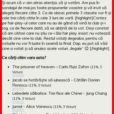
Și acum că v-am atras atenția, să și votăm. Am pus în
sondajul de mai jos toate propunerile voastre și vă invit să
alegeți fiecare câte 3. Ca de obicei, primele 3 clasate vor fi și
cele trei cărți citite în cele 3 luni de vară. [highlight]Contez
pe fair-play-ul celor care nu au de gând să vină la club și-i
rog, ca de fiecare dată, să se abțină de la vot. Deși constat
că am cititori care nu știu ce-i ăla fair play, insist: nu votează
decât cine vine la club. Restul votați degeaba, pentru că
voturile nu vor fi luate în seamă la final. Dap, eu pot să văd
cine a votat și să anulez acele voturi „ilegale” 😉 [/highlight]
Ce cărți citim vara asta?
The prisoner of heaven – Carlo Ruiz Zafon
(11%, 3
Voturi)
Jacob se hotărăște să iubească - Cătălin Dorian
Florescu
(11%, 3 Voturi)
Lebedele sălbatice. Trei fiice ale Chinei - Jung Chang
(11%, 3 Voturi)
Jurnal - Alice Voinescu
(11%, 3 Voturi)