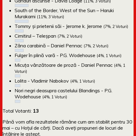
Gânduri ascunse - David Lodge
(11%, 3 Voturi)
South of the Border, West of the Sun – Haruki
Murakami
(11%, 3 Voturi)
Tommy și prietenii săi - Jerome k. Jerome
(7%, 2 Voturi)
Cimitirul – Teleșpan
(7%, 2 Voturi)
Zâna carabină – Daniel Pennac
(7%, 2 Voturi)
Fulger în plină vară - P.G. Wodehouse
(4%, 1 Voturi)
Micuța vânzătoare de proză - Daniel Pennac
(4%, 1
Voturi)
Lolita - Vladimir Nabokov
(4%, 1 Voturi)
Nori negri deasupra castelului Blandings - P.G.
Wodehouse
(4%, 1 Voturi)
Total Votanti:
13
Până vom afla rezultatele rămâne cum am stabilit pentru 30
mai – cu Hoțul de cărți. Dacă aveți propuneri de locuri de
întâlnire le aștept.