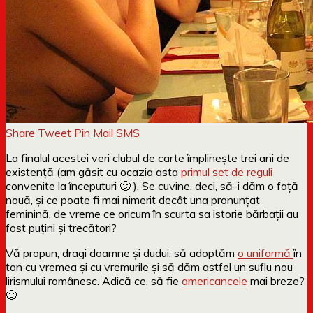
Share
Tweet
Pin
Mail
SMS
La finalul acestei veri clubul de carte împlinește trei ani de
existență (am găsit cu ocazia asta
primul set de reguli
convenite la începuturi 🙂 ). Se cuvine, deci, să-i dăm o față
nouă, și ce poate fi mai nimerit decât una pronunțat
feminină, de vreme ce oricum în scurta sa istorie bărbații au
fost puțini și trecători?
Vă propun, dragi doamne și dudui, să adoptăm
o uniformă
în
ton cu vremea și cu vremurile și să dăm astfel un suflu nou
lirismului românesc. Adică ce, să fie
americancele
mai breze?
🙂