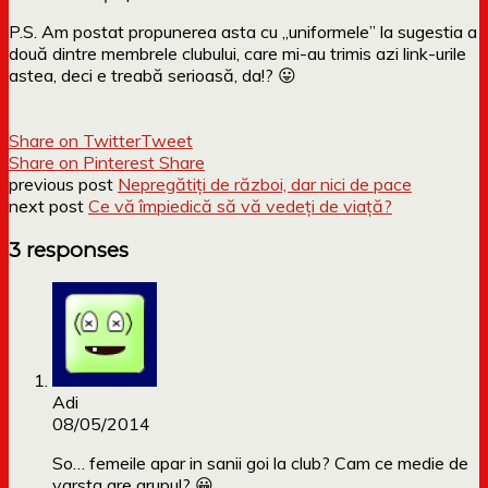
P.S. Am postat propunerea asta cu „uniformele” la sugestia a
două dintre membrele clubului, care mi-au trimis azi link-urile
astea, deci e treabă serioasă, da!? 😛
Share on Twitter
Tweet
Share on Pinterest
Share
previous post
Nepregătiți de război, dar nici de pace
next post
Ce vă împiedică să vă vedeți de viață?
3 responses
Adi
08/05/2014
So… femeile apar in sanii goi la club? Cam ce medie de
varsta are grupul? 😀