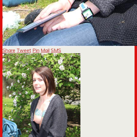
Share
Tweet
Pin
Mail
SMS