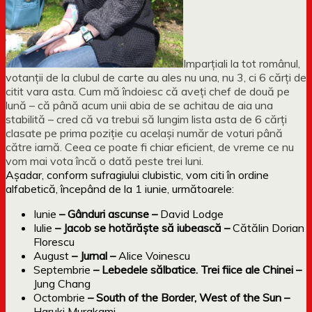
Imparțiali la tot românul,
votanții de la clubul de carte au ales nu una, nu 3, ci 6 cărți de
citit vara asta. Cum mă îndoiesc că aveți chef de două pe
lună – că până acum unii abia de se achitau de aia una
stabilită – cred că va trebui să lungim lista asta de 6 cărți
clasate pe prima poziție cu același număr de voturi până
către iarnă. Ceea ce poate fi chiar eficient, de vreme ce nu
vom mai vota încă o dată peste trei luni.
Așadar, conform sufragiului clubistic, vom citi în ordine
alfabetică, începând de la 1 iunie, următoarele:
Iunie
– Gânduri ascunse –
David Lodge
Iulie
– Jacob se hotărăște să iubească –
Cătălin Dorian
Florescu
August
– Jurnal –
Alice Voinescu
Septembrie
– Lebedele sălbatice. Trei fiice ale Chinei –
Jung Chang
Octombrie
– South of the Border, West of the Sun –
Haruki Murakami