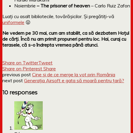
Noiembrie
– The prisoner of heaven
– Carlo Ruiz Zafon
Luați cu asalt bibliotecile, tovărășicilor. Și pregătiți-vă
uniformele
😛
Ne vedem pe 30 mai, cum am stabilit, ca să dezbatem Hoțul
de cărți. Încă nu am primit propuneri pentru loc. Hai, curaj cu
terasele, că s-o îndrepta vremea până atunci.
Share on Twitter
Tweet
Share on Pinterest
Share
previous post
Cine și de ce merge la vot prin România
next post
Generația Airsoft e gata să moară pentru țară?
10 responses