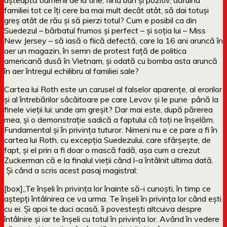
familiei tot ce îți cere ba mai mult decât atât, să dai totuși
greș atât de rău și să pierzi totul? Cum e posibil ca din
Suedezul – bărbatul frumos și perfect – și soția lui – Miss
New Jersey – să iasă o fiică defectă, care la 16 ani aruncă în
aer un magazin, în semn de protest față de politica
americană dusă în Vietnam, și odată cu bomba asta aruncă
în aer întregul echilibru al familiei sale?
Cartea lui Roth este un carusel al falselor aparențe, al erorilor
și al întrebărilor sâcâitoare pe care Levov și le pune până la
finele vieții lui: unde am greșit? Dar mai este, după părerea
mea, și o demonstrație sadică a faptului că toți ne înșelăm.
Fundamental și în privința tuturor. Nimeni nu e ce pare a fi în
cartea lui Roth, cu excepția Suedezului, care sfârșește, de
fapt, și el prin a fi doar o mască fadă, așa cum a crezut
Zuckerman că e la finalul vieții când l-a întâlnit ultima dată.
Și când a scris acest pasaj magistral:
[box]„Te înșeli în privința lor înainte să-i cunoști, în timp ce
aștepți întâlnirea ce va urma. Te înșeli în privința lor când ești
cu ei. Și apoi te duci acasă, îi povestești altcuiva despre
întâlnire și iar te înșeli cu totul în privința lor. Având în vedere