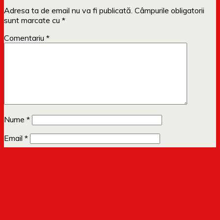
Adresa ta de email nu va fi publicată.
Câmpurile obligatorii
sunt marcate cu
*
Comentariu
*
Nume
*
Email
*
Site web
Anunță-mă prin email când apar comentarii noi.
Te poti
abona
si fara sa comentezi.