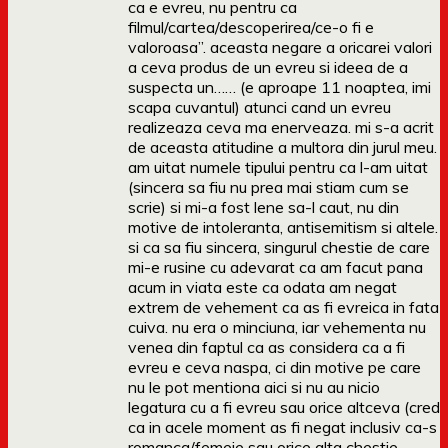
ca e evreu, nu pentru ca
filmul/cartea/descoperirea/ce-o fi e
valoroasa”. aceasta negare a oricarei valori
a ceva produs de un evreu si ideea de a
suspecta un…… (e aproape 11 noaptea, imi
scapa cuvantul) atunci cand un evreu
realizeaza ceva ma enerveaza. mi s-a acrit
de aceasta atitudine a multora din jurul meu.
am uitat numele tipului pentru ca l-am uitat
(sincera sa fiu nu prea mai stiam cum se
scrie) si mi-a fost lene sa-l caut, nu din
motive de intoleranta, antisemitism si altele.
si ca sa fiu sincera, singurul chestie de care
mi-e rusine cu adevarat ca am facut pana
acum in viata este ca odata am negat
extrem de vehement ca as fi evreica in fata
cuiva. nu era o minciuna, iar vehementa nu
venea din faptul ca as considera ca a fi
evreu e ceva naspa, ci din motive pe care
nu le pot mentiona aici si nu au nicio
legatura cu a fi evreu sau orice altceva (cred
ca in acele moment as fi negat inclusiv ca-s
romanca/femeie sau orice alta chestie