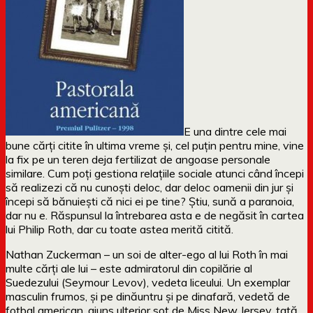
E una dintre cele mai
bune cărți citite în ultima vreme și, cel puțin pentru mine, vine
la fix pe un teren deja fertilizat de angoase personale
similare. Cum poți gestiona relațiile sociale atunci când începi
să realizezi că nu cunoști deloc, dar deloc oamenii din jur și
începi să bănuiești că nici ei pe tine? Știu, sună a paranoia,
dar nu e. Răspunsul la întrebarea asta e de negăsit în cartea
lui Philip Roth, dar cu toate astea merită citită.
Nathan Zuckerman – un soi de alter-ego al lui Roth în mai
multe cărți ale lui – este admiratorul din copilărie al
Suedezului (Seymour Levov), vedeta liceului. Un exemplar
masculin frumos, și pe dinăuntru și pe dinafară, vedetă de
fotbal american, ajuns ulterior soț de Miss New Jersey, tată