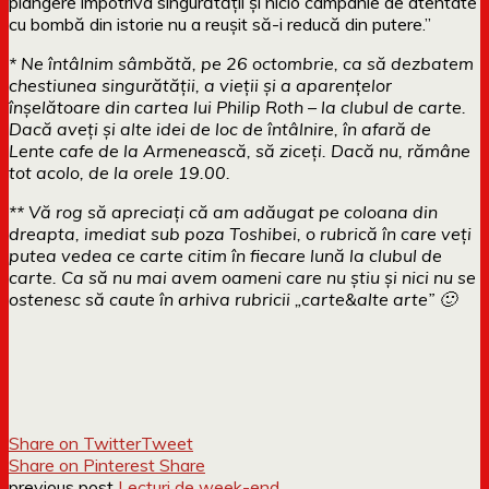
plângere împotriva singurătății și nicio campanie de atentate
cu bombă din istorie nu a reușit să-i reducă din putere.”
* Ne întâlnim sâmbătă, pe 26 octombrie, ca să dezbatem
chestiunea singurătății, a vieții și a aparențelor
înșelătoare din cartea lui Philip Roth – la clubul de carte.
Dacă aveți și alte idei de loc de întâlnire, în afară de
Lente cafe de la Armenească, să ziceți. Dacă nu, rămâne
tot acolo, de la orele 19.00.
** Vă rog să apreciați că am adăugat pe coloana din
dreapta, imediat sub poza Toshibei, o rubrică în care veți
putea vedea ce carte citim în fiecare lună la clubul de
carte. Ca să nu mai avem oameni care nu știu și nici nu se
ostenesc să caute în arhiva rubricii „carte&alte arte” 🙂
Share on Twitter
Tweet
Share on Pinterest
Share
previous post
Lecturi de week-end