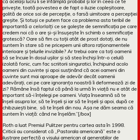
că același lucru li se întâmplă probabil și lor în ceea ce te
privește, toată povestea e de fapt o iluzie copleșitoare,
golită de orice soi de percepție, o farsă uimitoare a percepției
greșite. Și totuși ce putem face ca problema asta teribil de
importantă
a celorlalți
ce se golește de semnificația pe care
credem noi că o are și-și însușește în schimb o semnificație
grotescă? Oare să fim cu toții atât de prost dotați, de nu
suntem în stare să ne pricepem unii altora raționamentele
interioare și țelurile invizibile? Ar trebui oare ca toți oamenii
să se încuie în dosul ușilor și să stea închiși într-o celulă
izolată fonic, cum fac scriitorii singuratici, închipuind acolo
oameni din cuvinte și apoi susținând că acei oameni din
cuvinte sunt mai aproape de adevăr decât oamenii
adevărați, cei pe care ignoranța noastră îi deformează zi de
zi? Rămâne însă faptul că până la urmă în viață nu e atât de
important să-i înțelegi pe oameni. Viața înseamnă să te
înșeli asupra lor, să te înșeli și iar să te înșeli și apoi, după ce
chibzuiești bine, să te înșeli din nou. Așa ne dăm seama că
suntem în viață: când ne înșelăm.”[/box]
Roth a luat Premiul Pulitzer pentru cartea asta în 1998.
Criticii au considerat că „Pastorala americană” este o
ilustrare perfectă a visului american al generațiilor de