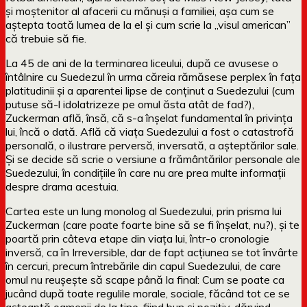
și moștenitor al afacerii cu mănuși a familiei, așa cum se
aștepta toată lumea de la el și cum scrie la „visul american”
că trebuie să fie.
La 45 de ani de la terminarea liceului, după ce avusese o
întâlnire cu Suedezul în urma căreia rămăsese perplex în fața
platitudinii și a aparentei lipse de conținut a Suedezului (cum
putuse să-l idolatrizeze pe omul ăsta atât de fad?),
Zuckerman află, însă, că s-a înșelat fundamental în privința
lui, încă o dată. Află că viața Suedezului a fost o catastrofă
personală, o ilustrare perversă, inversată, a așteptărilor sale.
Și se decide să scrie o versiune a frământărilor personale ale
Suedezului, în condițiile în care nu are prea multe informații
despre drama acestuia.
Cartea este un lung monolog al Suedezului, prin prisma lui
Zuckerman (care poate foarte bine să se fi înșelat, nu?), și te
poartă prin câteva etape din viața lui, într-o cronologie
inversă, ca în Irreversible, dar de fapt acțiunea se tot învârte
în cercuri, precum întrebările din capul Suedezului, de care
omul nu reușește să scape până la final: Cum se poate ca
jucând după toate regulile morale, sociale, făcând tot ce se
așteaptă oamenii de la tine, fiind bun și pozitiv, dăruind