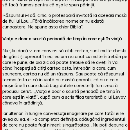
să facă frumos pentru că așa le spun părinții.
Răspunsul i-l dă, cinic, o profesoară invitată la aceeași masă
de fiul lui Lou. „Fără încălcarea normelor nu există
cunoaștere. Ne spune asta chiar Biblia”.
Viața e doar o scurtă perioadă de timp în care ești în viață
Nu știu dacă v-am convins să citiți cartea, sunt multe chestii
de găsit și apreciat în ea, eu am rezonat cu multe întrebări pe
care le pune, de aia zic că poate trebuie să le aveți în voi
când începeți să citiți cartea asta. Întrebări la care, cum
spuneam, cartea nu dă un răspuns. Sau poate că răspunsul
tocmai ăsta e, că în viață nu există garanții, că nu e ca o
mașinărie în care dacă bagi datele corecte îți furnizează
produsul cerut. „Viața e doar o scurtă perioadă de timp în
care ești în viață”, după cum a scris fiica teroristă a lui Levov,
cândva în grădiniță.
Iar ulterior, în lungile conversații imaginare pe care tatăl ei le
avea cu ea, el i-a completat definiția, adăugând ingredientul
de care nu poate fugi nimeni: singurătatea. „Nu poți depune o