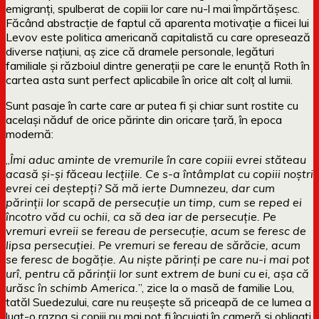
emigranți, spulberat de copiii lor care nu-l mai împărtășesc.
Făcând abstracție de faptul că aparenta motivație a fiicei lui
Levov este politica americană capitalistă cu care opresează
diverse națiuni, aș zice că dramele personale, legături
familiale și războiul dintre generații pe care le enunță Roth în
cartea asta sunt perfect aplicabile în orice alt colț al lumii.
Sunt pasaje în carte care ar putea fi și chiar sunt rostite cu
același năduf de orice părinte din oricare țară, în epoca
modernă:
„
Îmi aduc aminte de vremurile în care copiii evrei stăteau
acasă și-și făceau lecțiile. Ce s-a întâmplat cu copiii noștri
evrei cei deștepți? Să mă ierte Dumnezeu, dar cum
părinții lor scapă de persecuție un timp, cum se reped ei
încotro văd cu ochii, ca să dea iar de persecuție. Pe
vremuri evreii se fereau de persecuție, acum se feresc de
lipsa persecuției. Pe vremuri se fereau de sărăcie, acum
se feresc de bogăție. Au niște părinți pe care nu-i mai pot
urî, pentru că părinții lor sunt extrem de buni cu ei, așa că
urăsc în schimb America.
”, zice la o masă de familie Lou,
tatăl Suedezului, care nu reușește să priceapă de ce lumea a
luat-o razna și copiii nu mai pot fi încuiați în cameră și obligați