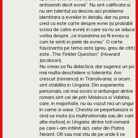
antisemiti decit evreii”. Nu sint calificata si
nu am talentul sa descriu aici problema
identitara a evreilor in detaliu, dar nu prea
cred ca este carte despre evrei (si probabil
scrisa de catre evrei) in care sa nu se aduca
vorba despre „ce inseamna sa fii evreu si
cum te simti in piele de evreu”. O carte
fascinanta pe tema asta (greu, greu de citit)
este „The Finkler Question” (Howard
Jacobson).
Nu vreau sa fiu didactica, dar sugerez un pic
mai multa deschidere si toleranta. Am
crescut (romanca) in Transilvania, si acum
sint stabilita in Ungaria. Din experienta
personala, cei mai sovini si antiunguri dintre
romani sint cei de prin Moldova si Valahia,
care, in majoritate, nu au vazut nici un ungur
in carne si oase. Chestia se perpetueaza si
cind se muta (cu multinationala sau din varii
alte motive) in Ungaria: dintre toti romanii
pe care i-am intilnit aici, celor din Piatra
Neamt, Olt sau mai stiu de pe unde li se