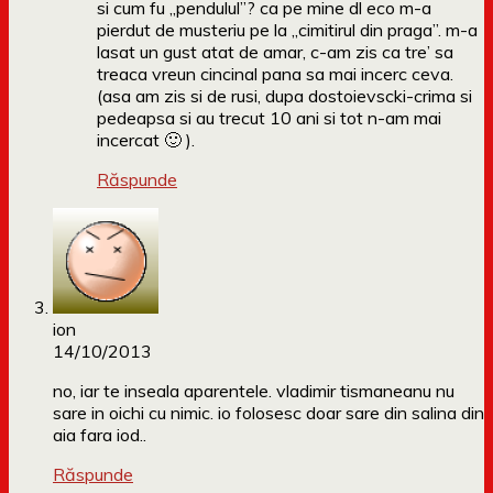
si cum fu „pendulul”? ca pe mine dl eco m-a
pierdut de musteriu pe la „cimitirul din praga”. m-a
lasat un gust atat de amar, c-am zis ca tre’ sa
treaca vreun cincinal pana sa mai incerc ceva.
(asa am zis si de rusi, dupa dostoievscki-crima si
pedeapsa si au trecut 10 ani si tot n-am mai
incercat 🙂 ).
Răspunde
ion
14/10/2013
no, iar te inseala aparentele. vladimir tismaneanu nu
sare in oichi cu nimic. io folosesc doar sare din salina din
aia fara iod..
Răspunde