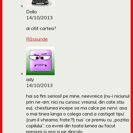
Dollo
14/10/2013
ai citit cartea?
Răspunde
ady
14/10/2013
hai sa fim seriosi! pe mine, neevreica (nu-i niciunul
prin ne-am; nici nu cunosc vreunul, din cate stiu
eu), chestiunea incepe sa ma calce pe nervi. asa
o mai tinea langa o colega cand a castigat tipu’
(cum il vheama, frate?!) nus’ ce premiu cu „pozitia
copilului”, ca evreii din toata lumea au facut
presiuni si asa si pe dincolo.