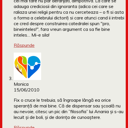
cel mai tare nu par deranjati, dimpotriva. La care se
adauga crediciosii din ignoranta (adica cei care se
raliaza unei religii pentru ca nu cerceteaza – o fi si asta
o forma a celebrului dicton!) si care atunci cand ii intrebi
ce cred despre construirea catedralei spun "pro,
bineinteles!", fara vreun argument ca sa fie bine
inteles… Mi-e sila!
Răspunde
Monica
15/06/2010
Fix o cruce le trebuia, să îngroape lângă ea orice
speranță de mai bine. Că de dispensar sau școală nu
au nevoie, citesc un pic din ”filosofia” lui Anania și s-au
lecuit și de boli, și de dorința de cunoaștere.
Răspunde