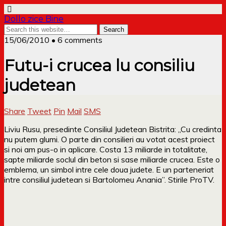
Dollo zice Bine
15/06/2010 • 6 comments
Futu-i crucea lu consiliu
judetean
Share
Tweet
Pin
Mail
SMS
Liviu Rusu, presedinte Consiliul Judetean Bistrita: „Cu credinta
nu putem glumi. O parte din consilieri au votat acest proiect
si noi am pus-o in aplicare. Costa 13 miliarde in totalitate,
sapte miliarde soclul din beton si sase miliarde crucea. Este o
emblema, un simbol intre cele doua judete. E un parteneriat
intre consiliul judetean si Bartolomeu Anania”. Stirile ProTV.