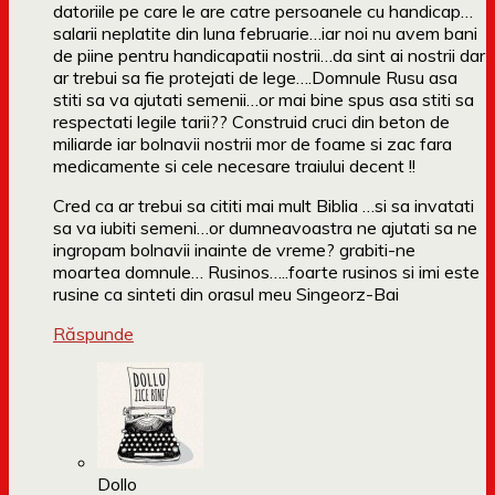
datoriile pe care le are catre persoanele cu handicap…
salarii neplatite din luna februarie…iar noi nu avem bani
de piine pentru handicapatii nostrii…da sint ai nostrii dar
ar trebui sa fie protejati de lege….Domnule Rusu asa
stiti sa va ajutati semenii…or mai bine spus asa stiti sa
respectati legile tarii?? Construid cruci din beton de
miliarde iar bolnavii nostrii mor de foame si zac fara
medicamente si cele necesare traiului decent !!
Cred ca ar trebui sa cititi mai mult Biblia …si sa invatati
sa va iubiti semeni…or dumneavoastra ne ajutati sa ne
ingropam bolnavii inainte de vreme? grabiti-ne
moartea domnule… Rusinos…..foarte rusinos si imi este
rusine ca sinteti din orasul meu Singeorz-Bai
Răspunde
Dollo