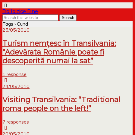
Dollo zice Bine
Tags › Cund
25/05/2010
Turism nemţesc în Transilvania:
“Adevărata Românie poate fi
descoperită numai la sat”
1 response
24/05/2010
Visiting Transilvania: “Traditional
roma people on the left!”
7 responses
20/05/2010