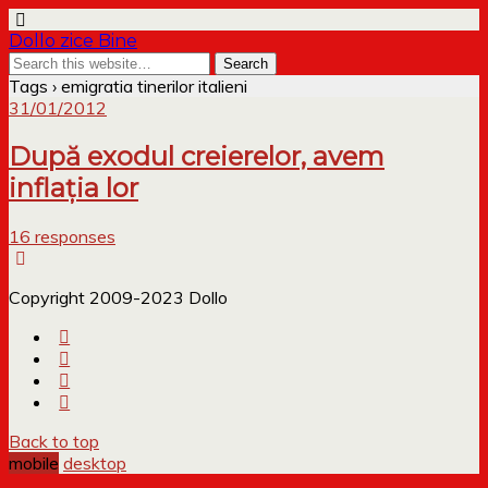
Dollo zice Bine
Tags › emigratia tinerilor italieni
31/01/2012
După exodul creierelor, avem
inflația lor
16 responses
Copyright 2009-2023 Dollo
Back to top
mobile
desktop