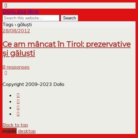
Dollo zice Bine
Tags › găluşti
28/08/2012
Ce am mâncat în Tirol: prezervative
şi găluşti
8 responses
Copyright 2009-2023 Dollo
Back to top
mobile
desktop