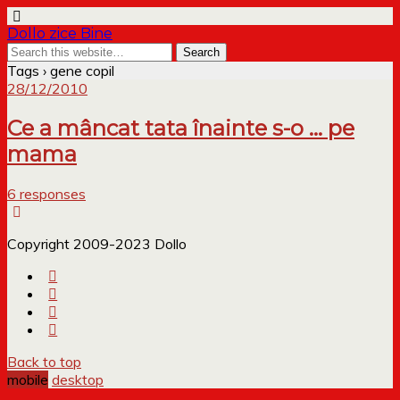
Dollo zice Bine
Tags › gene copil
28/12/2010
Ce a mâncat tata înainte s-o … pe
mama
6 responses
Copyright 2009-2023 Dollo
Back to top
mobile
desktop