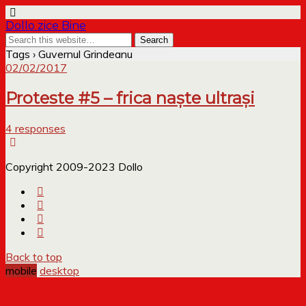
Dollo zice Bine
Tags › Guvernul Grindeanu
02/02/2017
Proteste #5 – frica naște ultrași
4 responses
Copyright 2009-2023 Dollo
Back to top
mobile
desktop