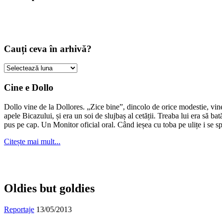
Cauți ceva în arhivă?
Cauți
ceva
în
Cine e Dollo
arhivă?
Dollo vine de la Dollores. „Zice bine”, dincolo de orice modestie, vin
apele Bicazului, și era un soi de slujbaș al cetății. Treaba lui era să ba
pus pe cap. Un Monitor oficial oral. Când ieșea cu toba pe ulițe i se s
Citește mai mult...
Oldies but goldies
Reportaje
13/05/2013