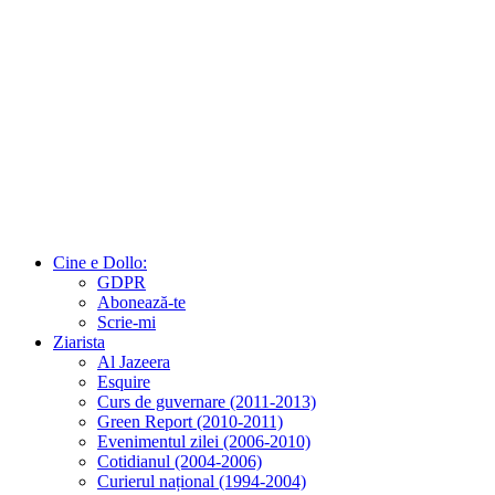
Cine e Dollo:
GDPR
Abonează-te
Scrie-mi
Ziarista
Al Jazeera
Esquire
Curs de guvernare (2011-2013)
Green Report (2010-2011)
Evenimentul zilei (2006-2010)
Cotidianul (2004-2006)
Curierul național (1994-2004)