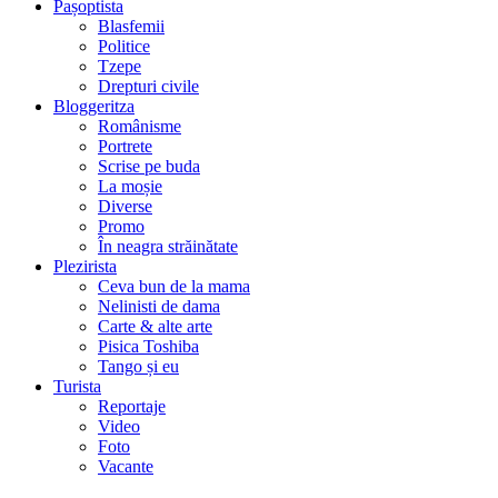
Pașoptista
Blasfemii
Politice
Tzepe
Drepturi civile
Bloggeritza
Românisme
Portrete
Scrise pe buda
La moșie
Diverse
Promo
În neagra străinătate
Plezirista
Ceva bun de la mama
Nelinisti de dama
Carte & alte arte
Pisica Toshiba
Tango și eu
Turista
Reportaje
Video
Foto
Vacante