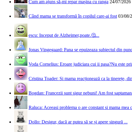
Cum am ajuns să-mi repar mașina cu ranga
24/07/2026
Când mama se transformă în copilul care-ai fost
03/08/
escu: Inceput de Alzheimer,poate.🤔...
Jonas Vingegaard: Pana se epuizeaza subiectul din punct
Voda Cornelius: Eroare judiciara cui ii pasa?Nu este prim
Cristina Toader: Si mama reacționează ca la tinerețe, din
Bogdan: Francezii sunt sigur nebuni! Am fost saptamana 
Raluca: Aceeasi problema o are constant si mama mea 
Dollo: Desigur, dacă ar putea să se și apere singură ...