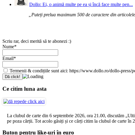
Dollo: Ei, o animă multe pe ea și încă face multe pen...
„Puteți prelua maximum 500 de caractere din articolele d
Scriu rar, deci merită să te abonezi :)
Nume*
Email*
Termenii & condițiile sunt aici: https://www.dollo.ro/dollo-press/pol
Ce citim luna asta
La clubul de carte din 6 septembrie 2026, ora 21.00, discutăm „Ultimul
pe poza cărții. Tot acolo găsiți și ce cărți citim la clubul de carte î
Buton pentru like-uri în euro