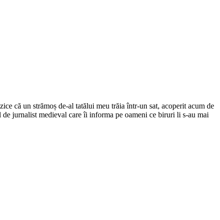
ce că un strămoș de-al tatălui meu trăia într-un sat, acoperit acum de
el de jurnalist medieval care îi informa pe oameni ce biruri li s-au mai