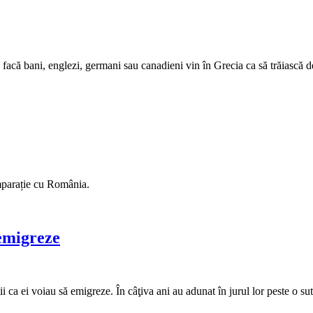
 facă bani, englezi, germani sau canadieni vin în Grecia ca să trăiască dec
omparație cu România.
 emigreze
ii ca ei voiau să emigreze. În câţiva ani au adunat în jurul lor peste o su