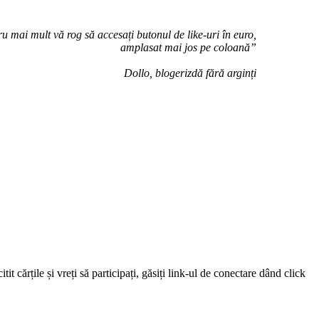
u mai mult vă rog să accesați butonul de like-uri în euro,
amplasat mai jos pe coloană”
Dollo, blogerizdă fără arginți
 cărțile și vreți să participați, găsiți link-ul de conectare dând click