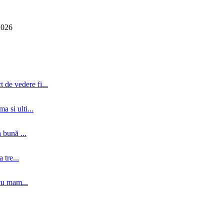
2026
 de vedere fi...
a si ulti...
 bună ...
tre...
cu mam...