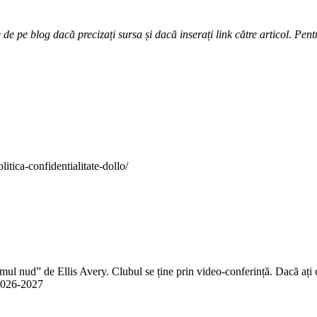
e pe blog dacă precizați sursa și dacă inserați link către articol. Pentr
itica-confidentialitate-dollo/
 nud” de Ellis Avery. Clubul se ține prin video-conferință. Dacă ați citit
n 2026-2027