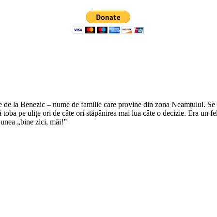
e de la Benezic – nume de familie care provine din zona Neamțului. Se zi
tă toba pe ulițe ori de câte ori stăpânirea mai lua câte o decizie. Era un f
punea „bine zici, măi!”