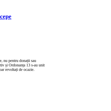
ncepe
re, nu pentru donații sau
ctiv și Ordonanța 13 s-au unit
oar revoltați de ocazie.