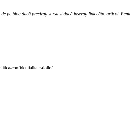
e pe blog dacă precizați sursa și dacă inserați link către articol. Pentr
itica-confidentialitate-dollo/