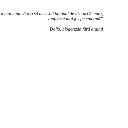
u mai mult vă rog să accesați butonul de like-uri în euro,
amplasat mai jos pe coloană”
Dollo, blogerizdă fără arginți