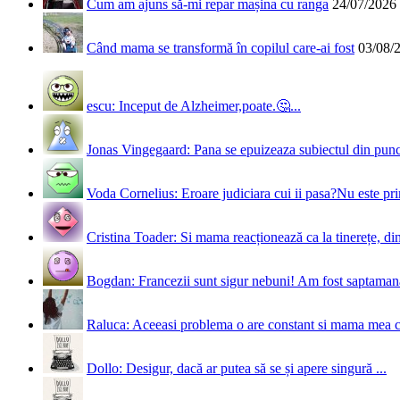
Cum am ajuns să-mi repar mașina cu ranga
24/07/2026
Când mama se transformă în copilul care-ai fost
03/08/
escu: Inceput de Alzheimer,poate.🤔...
Jonas Vingegaard: Pana se epuizeaza subiectul din punct
Voda Cornelius: Eroare judiciara cui ii pasa?Nu este prim
Cristina Toader: Si mama reacționează ca la tinerețe, din
Bogdan: Francezii sunt sigur nebuni! Am fost saptamana 
Raluca: Aceeasi problema o are constant si mama mea 
Dollo: Desigur, dacă ar putea să se și apere singură ...