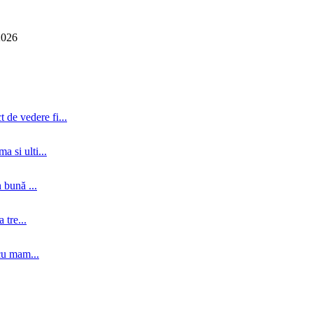
2026
 de vedere fi...
a si ulti...
 bună ...
tre...
cu mam...