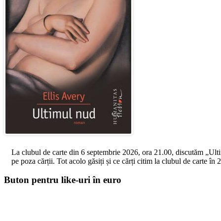
La clubul de carte din 6 septembrie 2026, ora 21.00, discutăm „Ultimul
pe poza cărții. Tot acolo găsiți și ce cărți citim la clubul de carte î
Buton pentru like-uri în euro