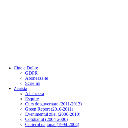
Cine e Dollo:
GDPR
Abonează-te
Scrie-mi
Ziarista
Al Jazeera
Esquire
Curs de guvernare (2011-2013)
Green Report (2010-2011)
Evenimentul zilei (2006-2010)
Cotidianul (2004-2006)
Curierul național (1994-2004)