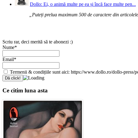
Dollo: Ei, o animă multe pe ea și încă face multe pen...
„Puteți prelua maximum 500 de caractere din articolele d
Scriu rar, deci merită să te abonezi :)
Nume*
Email*
Termenii & condițiile sunt aici: https://www.dollo.ro/dollo-press/pol
Ce citim luna asta