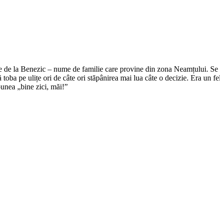
e de la Benezic – nume de familie care provine din zona Neamțului. Se zi
tă toba pe ulițe ori de câte ori stăpânirea mai lua câte o decizie. Era un f
punea „bine zici, măi!”