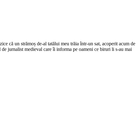
ce că un strămoș de-al tatălui meu trăia într-un sat, acoperit acum de
el de jurnalist medieval care îi informa pe oameni ce biruri li s-au mai