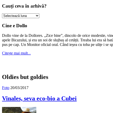
Cauți ceva în arhivă?
Cauți
ceva
în
Cine e Dollo
arhivă?
Dollo vine de la Dollores. „Zice bine”, dincolo de orice modestie, vin
apele Bicazului, și era un soi de slujbaș al cetății. Treaba lui era să ba
pus pe cap. Un Monitor oficial oral. Când ieșea cu toba pe ulițe i se s
Citește mai mult...
Oldies but goldies
Foto
20/03/2017
Vinales, seva eco-bio a Cubei