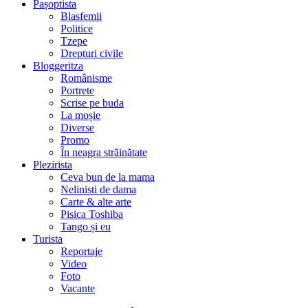
Pașoptista
Blasfemii
Politice
Tzepe
Drepturi civile
Bloggeritza
Românisme
Portrete
Scrise pe buda
La moșie
Diverse
Promo
În neagra străinătate
Plezirista
Ceva bun de la mama
Nelinisti de dama
Carte & alte arte
Pisica Toshiba
Tango și eu
Turista
Reportaje
Video
Foto
Vacante