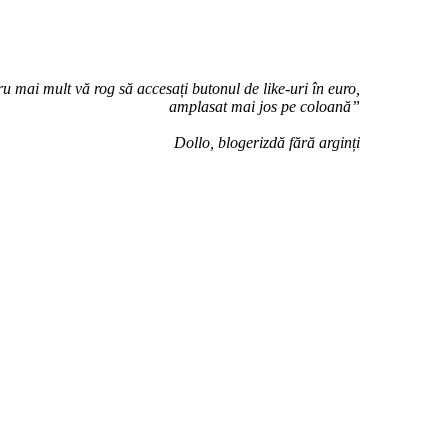
u mai mult vă rog să accesați butonul de like-uri în euro,
amplasat mai jos pe coloană”
Dollo, blogerizdă fără arginți