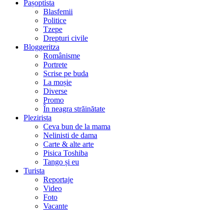
Pașoptista
Blasfemii
Politice
Tzepe
Drepturi civile
Bloggeritza
Românisme
Portrete
Scrise pe buda
La moșie
Diverse
Promo
În neagra străinătate
Plezirista
Ceva bun de la mama
Nelinisti de dama
Carte & alte arte
Pisica Toshiba
Tango și eu
Turista
Reportaje
Video
Foto
Vacante