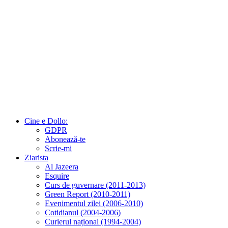
Cine e Dollo:
GDPR
Abonează-te
Scrie-mi
Ziarista
Al Jazeera
Esquire
Curs de guvernare (2011-2013)
Green Report (2010-2011)
Evenimentul zilei (2006-2010)
Cotidianul (2004-2006)
Curierul național (1994-2004)