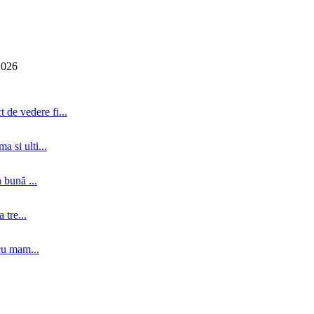
2026
 de vedere fi...
a si ulti...
 bună ...
tre...
cu mam...