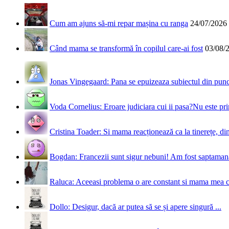
Cum am ajuns să-mi repar mașina cu ranga
24/07/2026
Când mama se transformă în copilul care-ai fost
03/08/
Jonas Vingegaard: Pana se epuizeaza subiectul din punct
Voda Cornelius: Eroare judiciara cui ii pasa?Nu este prim
Cristina Toader: Si mama reacționează ca la tinerețe, din
Bogdan: Francezii sunt sigur nebuni! Am fost saptamana 
Raluca: Aceeasi problema o are constant si mama mea 
Dollo: Desigur, dacă ar putea să se și apere singură ...