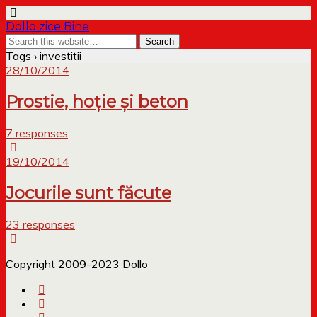
Dollo zice Bine
Tags › investitii
28/10/2014
Prostie, hoție și beton
7 responses
19/10/2014
Jocurile sunt făcute
23 responses
Copyright 2009-2023 Dollo