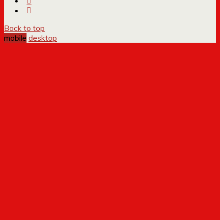
Back to top
mobile
desktop