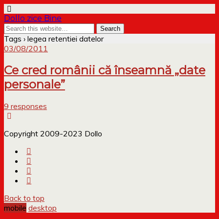
Dollo zice Bine
Tags › legea retentiei datelor
03/08/2011
Ce cred românii că înseamnă „date
personale”
9 responses
Copyright 2009-2023 Dollo
Back to top
mobile
desktop