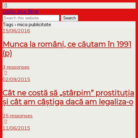
Dollo zice Bine
Tags › mica publicitate
15/06/2016
Munca la români, ce căutam în 1991
(p)
3 responses
02/09/2015
Cât ne costă să „stârpim” prostituția
și cât am câștiga dacă am legaliza-o
35 responses
11/06/2015