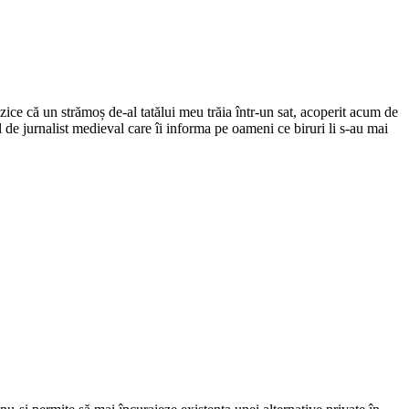
ce că un strămoș de-al tatălui meu trăia într-un sat, acoperit acum de
el de jurnalist medieval care îi informa pe oameni ce biruri li s-au mai