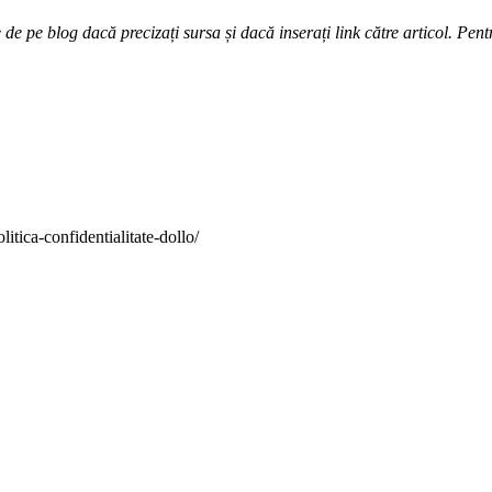
e pe blog dacă precizați sursa și dacă inserați link către articol. Pentr
itica-confidentialitate-dollo/