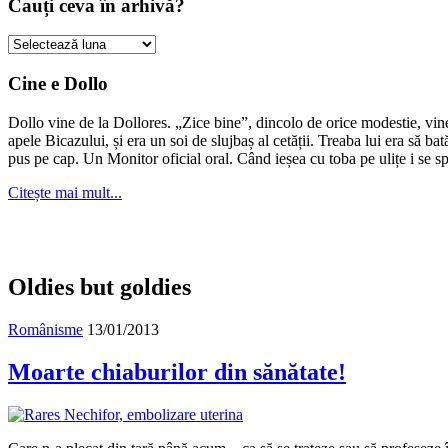
Cauți ceva în arhivă?
Cauți
ceva
în
Cine e Dollo
arhivă?
Dollo vine de la Dollores. „Zice bine”, dincolo de orice modestie, vin
apele Bicazului, și era un soi de slujbaș al cetății. Treaba lui era să ba
pus pe cap. Un Monitor oficial oral. Când ieșea cu toba pe ulițe i se s
Citește mai mult...
Oldies but goldies
Românisme
13/01/2013
Moarte chiaburilor din sănătate!