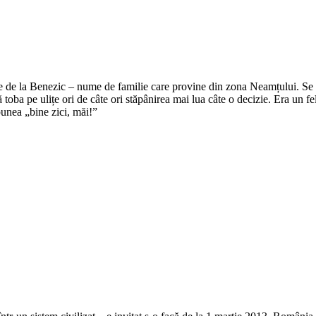
e de la Benezic – nume de familie care provine din zona Neamțului. Se zi
tă toba pe ulițe ori de câte ori stăpânirea mai lua câte o decizie. Era un f
punea „bine zici, măi!”