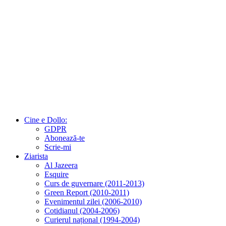
Cine e Dollo:
GDPR
Abonează-te
Scrie-mi
Ziarista
Al Jazeera
Esquire
Curs de guvernare (2011-2013)
Green Report (2010-2011)
Evenimentul zilei (2006-2010)
Cotidianul (2004-2006)
Curierul național (1994-2004)