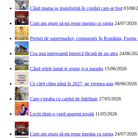
Când mama se transformă în copilul care-ai fost
03/08/
Cum am ajuns să-mi repar mașina cu ranga
24/07/2026
Prețuri de supermarket, comparativ în România, Franța
Cea mai interesantă biserică făcută de un ateu
24/06/20
Când relele lumii te ajung și-n paradis
15/06/2026
Ce cărți citim până în 2027, pe vremea asta
08/06/2026
Care-i treaba cu cardul de fidelitate
27/05/2026
Lecții dintr-o viață aparent irosită
11/05/2026
Cum am ajuns să-mi repar mașina cu ranga
24/07/2026