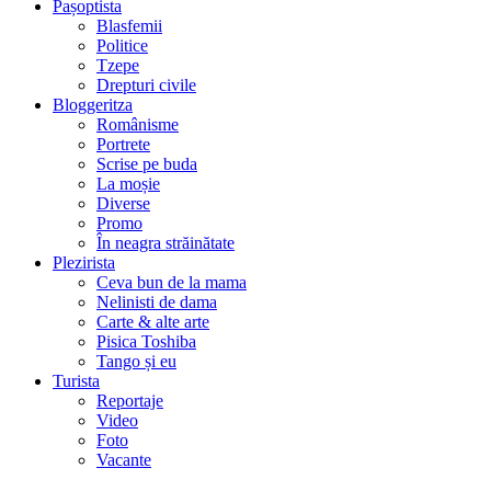
Pașoptista
Blasfemii
Politice
Tzepe
Drepturi civile
Bloggeritza
Românisme
Portrete
Scrise pe buda
La moșie
Diverse
Promo
În neagra străinătate
Plezirista
Ceva bun de la mama
Nelinisti de dama
Carte & alte arte
Pisica Toshiba
Tango și eu
Turista
Reportaje
Video
Foto
Vacante