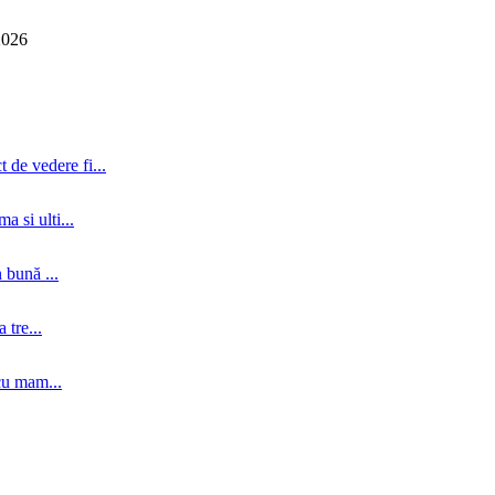
2026
 de vedere fi...
a si ulti...
 bună ...
tre...
cu mam...