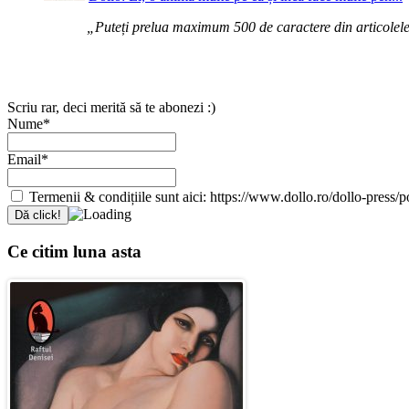
„Puteți prelua maximum 500 de caractere din articolele d
Scriu rar, deci merită să te abonezi :)
Nume*
Email*
Termenii & condițiile sunt aici: https://www.dollo.ro/dollo-press/pol
Ce citim luna asta