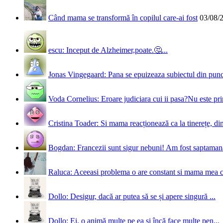
Când mama se transformă în copilul care-ai fost
03/08/
escu: Inceput de Alzheimer,poate.🤔...
Jonas Vingegaard: Pana se epuizeaza subiectul din punct
Voda Cornelius: Eroare judiciara cui ii pasa?Nu este prim
Cristina Toader: Si mama reacționează ca la tinerețe, din
Bogdan: Francezii sunt sigur nebuni! Am fost saptamana 
Raluca: Aceeasi problema o are constant si mama mea 
Dollo: Desigur, dacă ar putea să se și apere singură ...
Dollo: Ei, o animă multe pe ea și încă face multe pen...