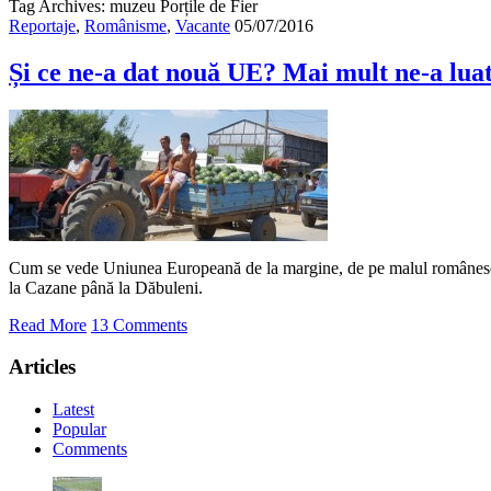
Tag Archives: muzeu Porțile de Fier
Reportaje
,
Românisme
,
Vacante
05/07/2016
Și ce ne-a dat nouă UE? Mai mult ne-a luat
Cum se vede Uniunea Europeană de la margine, de pe malul românesc 
la Cazane până la Dăbuleni.
Read More
13 Comments
Articles
Latest
Popular
Comments