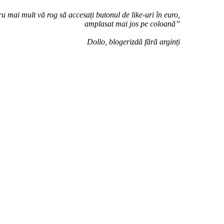
u mai mult vă rog să accesați butonul de like-uri în euro,
amplasat mai jos pe coloană”
Dollo, blogerizdă fără arginți