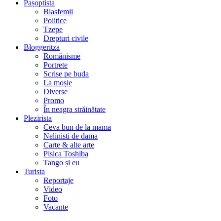
Pașoptista
Blasfemii
Politice
Tzepe
Drepturi civile
Bloggeritza
Românisme
Portrete
Scrise pe buda
La moșie
Diverse
Promo
În neagra străinătate
Plezirista
Ceva bun de la mama
Nelinisti de dama
Carte & alte arte
Pisica Toshiba
Tango și eu
Turista
Reportaje
Video
Foto
Vacante