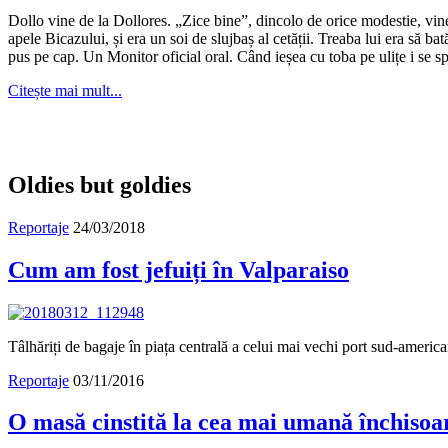
Dollo vine de la Dollores. „Zice bine”, dincolo de orice modestie, vin
apele Bicazului, și era un soi de slujbaș al cetății. Treaba lui era să ba
pus pe cap. Un Monitor oficial oral. Când ieșea cu toba pe ulițe i se s
Citește mai mult...
Oldies but goldies
Reportaje
24/03/2018
Cum am fost jefuiți în Valparaiso
Tâlhăriți de bagaje în piața centrală a celui mai vechi port sud-amer
Reportaje
03/11/2016
O masă cinstită la cea mai umană închisoa