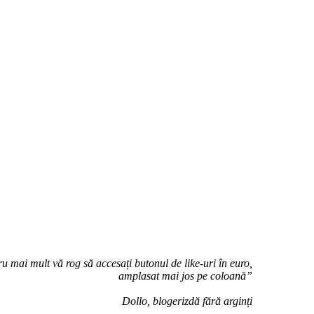
u mai mult vă rog să accesați butonul de like-uri în euro,
amplasat mai jos pe coloană”
Dollo, blogerizdă fără arginți