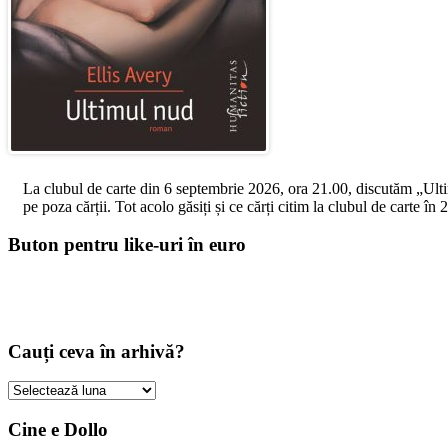
La clubul de carte din 6 septembrie 2026, ora 21.00, discutăm „Ultimul
pe poza cărții. Tot acolo găsiți și ce cărți citim la clubul de carte î
Buton pentru like-uri în euro
Cauți ceva în arhivă?
Cauți
ceva
în
Cine e Dollo
arhivă?