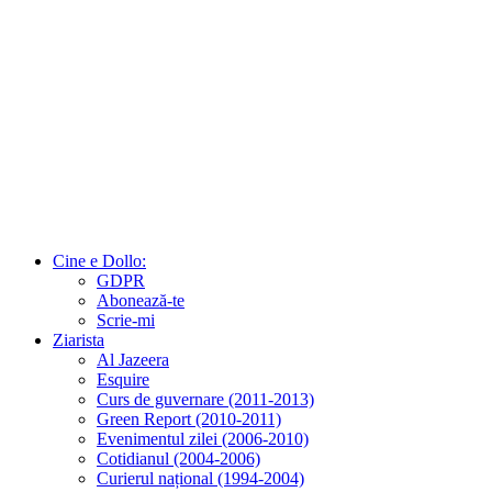
Cine e Dollo:
GDPR
Abonează-te
Scrie-mi
Ziarista
Al Jazeera
Esquire
Curs de guvernare (2011-2013)
Green Report (2010-2011)
Evenimentul zilei (2006-2010)
Cotidianul (2004-2006)
Curierul național (1994-2004)