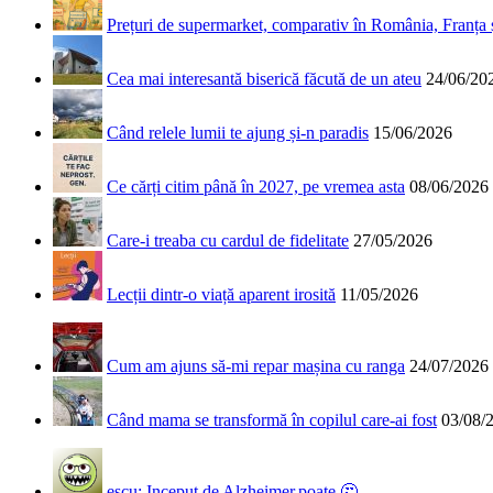
Prețuri de supermarket, comparativ în România, Franța
Cea mai interesantă biserică făcută de un ateu
24/06/20
Când relele lumii te ajung și-n paradis
15/06/2026
Ce cărți citim până în 2027, pe vremea asta
08/06/2026
Care-i treaba cu cardul de fidelitate
27/05/2026
Lecții dintr-o viață aparent irosită
11/05/2026
Cum am ajuns să-mi repar mașina cu ranga
24/07/2026
Când mama se transformă în copilul care-ai fost
03/08/
escu: Inceput de Alzheimer,poate.🤔...