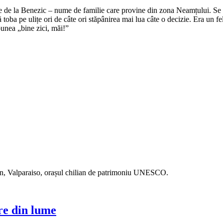
e de la Benezic – nume de familie care provine din zona Neamțului. Se zi
tă toba pe ulițe ori de câte ori stăpânirea mai lua câte o decizie. Era un f
punea „bine zici, măi!”
ican, Valparaiso, orașul chilian de patrimoniu UNESCO.
re din lume