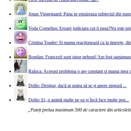
Jonas Vingegaard: Pana se epuizeaza subiectul din punct
Voda Cornelius: Eroare judiciara cui ii pasa?Nu este prim
Cristina Toader: Si mama reacționează ca la tinerețe, din
Bogdan: Francezii sunt sigur nebuni! Am fost saptamana 
Raluca: Aceeasi problema o are constant si mama mea 
Dollo: Desigur, dacă ar putea să se și apere singură ...
Dollo: Ei, o animă multe pe ea și încă face multe pen...
„Puteți prelua maximum 500 de caractere din articolele d