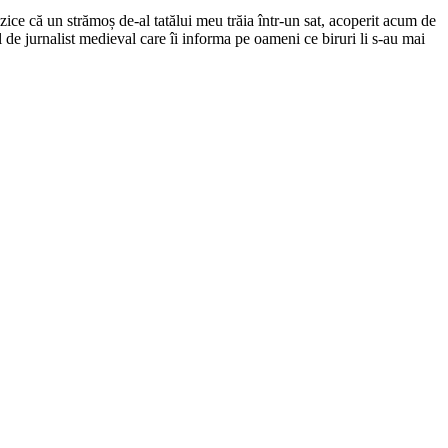
ce că un strămoș de-al tatălui meu trăia într-un sat, acoperit acum de
el de jurnalist medieval care îi informa pe oameni ce biruri li s-au mai