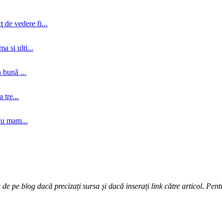
 de vedere fi...
a si ulti...
 bună ...
tre...
cu mam...
e pe blog dacă precizați sursa și dacă inserați link către articol. Pentr