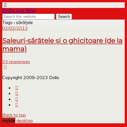
Dollo zice Bine
Tags › sărățele
02/02/2013
Saleuri-sărățele și o ghicitoare (de la
mama)
33 responses
Copyright 2009-2023 Dollo
Back to top
mobile
desktop