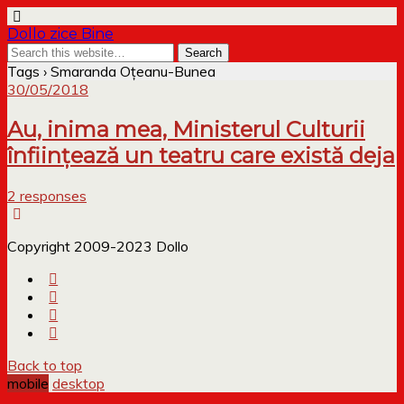
Dollo zice Bine
Tags › Smaranda Oțeanu-Bunea
30/05/2018
Au, inima mea, Ministerul Culturii
înființează un teatru care există deja
2 responses
Copyright 2009-2023 Dollo
Back to top
mobile
desktop