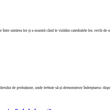
 între uimirea lor și a noastră când le vizităm catedralele lor, vechi de s
rului de probațiune, unde trebuie să-și demonstreze îndreptarea: răspun