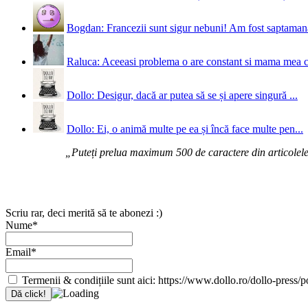
Bogdan: Francezii sunt sigur nebuni! Am fost saptamana 
Raluca: Aceeasi problema o are constant si mama mea 
Dollo: Desigur, dacă ar putea să se și apere singură ...
Dollo: Ei, o animă multe pe ea și încă face multe pen...
„Puteți prelua maximum 500 de caractere din articolele d
Scriu rar, deci merită să te abonezi :)
Nume*
Email*
Termenii & condițiile sunt aici: https://www.dollo.ro/dollo-press/pol