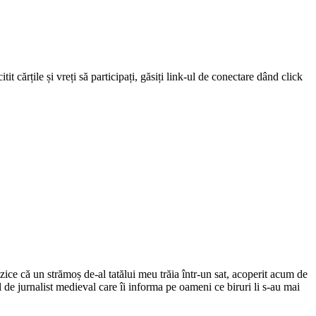
 cărțile și vreți să participați, găsiți link-ul de conectare dând click
ce că un strămoș de-al tatălui meu trăia într-un sat, acoperit acum de
el de jurnalist medieval care îi informa pe oameni ce biruri li s-au mai