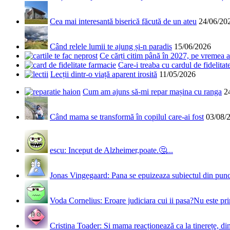
Cea mai interesantă biserică făcută de un ateu
24/06/20
Când relele lumii te ajung și-n paradis
15/06/2026
Ce cărți citim până în 2027, pe vremea a
Care-i treaba cu cardul de fidelitat
Lecții dintr-o viață aparent irosită
11/05/2026
Cum am ajuns să-mi repar mașina cu ranga
2
Când mama se transformă în copilul care-ai fost
03/08/
escu: Inceput de Alzheimer,poate.🤔...
Jonas Vingegaard: Pana se epuizeaza subiectul din punct
Voda Cornelius: Eroare judiciara cui ii pasa?Nu este prim
Cristina Toader: Si mama reacționează ca la tinerețe, din