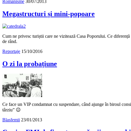
Românisme
30/07/2013
Megastructuri și mini-popoare
Cum ne privesc turiștii care ne vizitează Casa Poporului. Ce diferență e
de rând.
Reportaje
15/10/2016
O zi la probațiune
Ce face un VIP condamnat cu suspendare, când ajunge în biroul consilie
târziu” 😉
Blasfemii
23/01/2013