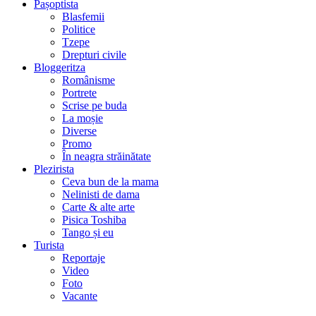
Pașoptista
Blasfemii
Politice
Tzepe
Drepturi civile
Bloggeritza
Românisme
Portrete
Scrise pe buda
La moșie
Diverse
Promo
În neagra străinătate
Plezirista
Ceva bun de la mama
Nelinisti de dama
Carte & alte arte
Pisica Toshiba
Tango și eu
Turista
Reportaje
Video
Foto
Vacante