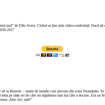
 nud” de Ellis Avery. Clubul se ține prin video-conferință. Dacă ați citit
n 2026-2027
e de la Benezic – nume de familie care provine din zona Neamțului. Se zi
tă toba pe ulițe ori de câte ori stăpânirea mai lua câte o decizie. Era un f
punea „bine zici, măi!”