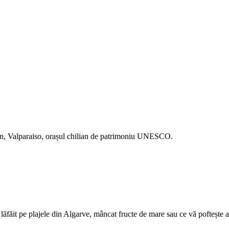
ican, Valparaiso, orașul chilian de patrimoniu UNESCO.
făit pe plajele din Algarve, mâncat fructe de mare sau ce vă poftește ape