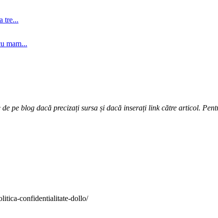
tre...
cu mam...
e pe blog dacă precizați sursa și dacă inserați link către articol. Pentr
itica-confidentialitate-dollo/