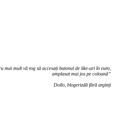
u mai mult vă rog să accesați butonul de like-uri în euro,
amplasat mai jos pe coloană”
Dollo, blogerizdă fără arginți