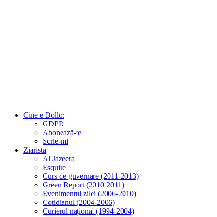
Cine e Dollo:
GDPR
Abonează-te
Scrie-mi
Ziarista
Al Jazeera
Esquire
Curs de guvernare (2011-2013)
Green Report (2010-2011)
Evenimentul zilei (2006-2010)
Cotidianul (2004-2006)
Curierul național (1994-2004)