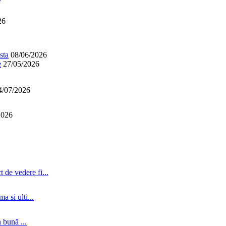
26
sta
08/06/2026
e
27/05/2026
4/07/2026
2026
 de vedere fi...
a si ulti...
 bună ...