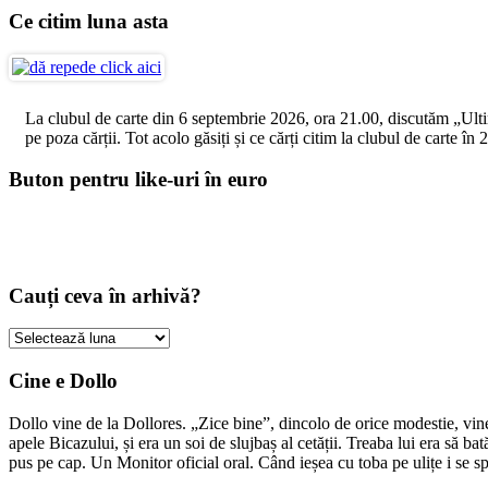
Ce citim luna asta
La clubul de carte din 6 septembrie 2026, ora 21.00, discutăm „Ultimul
pe poza cărții. Tot acolo găsiți și ce cărți citim la clubul de carte î
Buton pentru like-uri în euro
Cauți ceva în arhivă?
Cauți
ceva
în
Cine e Dollo
arhivă?
Dollo vine de la Dollores. „Zice bine”, dincolo de orice modestie, vin
apele Bicazului, și era un soi de slujbaș al cetății. Treaba lui era să ba
pus pe cap. Un Monitor oficial oral. Când ieșea cu toba pe ulițe i se s