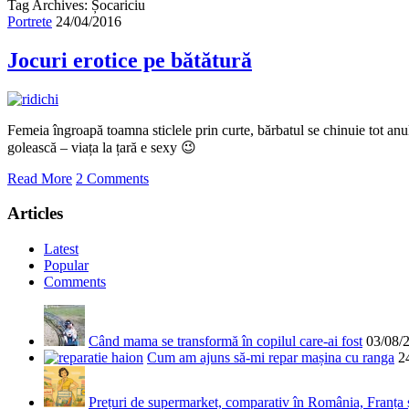
Tag Archives: Șocariciu
Portrete
24/04/2016
Jocuri erotice pe bătătură
Femeia îngroapă toamna sticlele prin curte, bărbatul se chinuie tot anul
golească – viața la țară e sexy 😉
Read More
2 Comments
Articles
Latest
Popular
Comments
Când mama se transformă în copilul care-ai fost
03/08/
Cum am ajuns să-mi repar mașina cu ranga
2
Prețuri de supermarket, comparativ în România, Franța