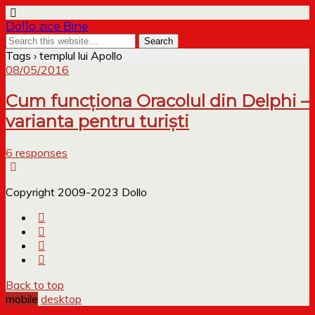
Dollo zice Bine
Tags › templul lui Apollo
08/05/2016
Cum funcționa Oracolul din Delphi –
varianta pentru turiști
6 responses
Copyright 2009-2023 Dollo
Back to top
mobile
desktop