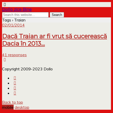
Dollo zice Bine
Tags › Traian
02/01/2014
Dacă Traian ar fi vrut să cucerească
Dacia în 2013…
41 responses
Copyright 2009-2023 Dollo
Back to top
mobile
desktop