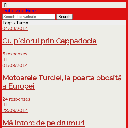
Dollo zice Bine
Tags › Turcia
04/09/2014
Cu piciorul prin Cappadocia
5 responses
01/09/2014
Motoarele Turciei, la poarta obosită
a Europei
24 responses
28/08/2014
Mă întorc de pe drumuri