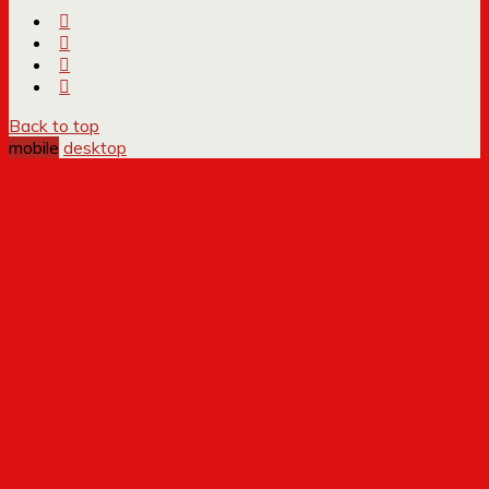
Back to top
mobile
desktop