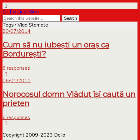
Dollo zice Bine
Tags › Vlad Stamate
20/07/2014
Cum să nu iubești un oraș ca
Bordurești?
6 responses
06/01/2011
Norocosul domn Vlăduț își caută un
prieten
6 responses
Copyright 2009-2023 Dollo