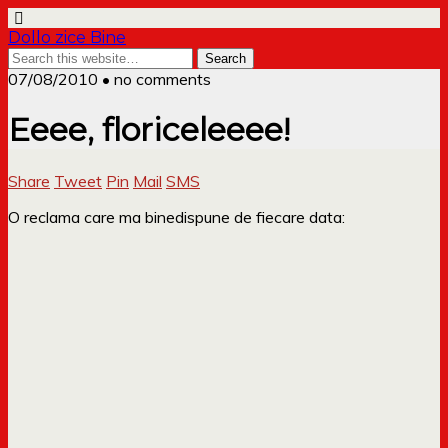
Dollo zice Bine
07/08/2010 • no comments
Eeee, floriceleeee!
Share
Tweet
Pin
Mail
SMS
O reclama care ma binedispune de fiecare data: