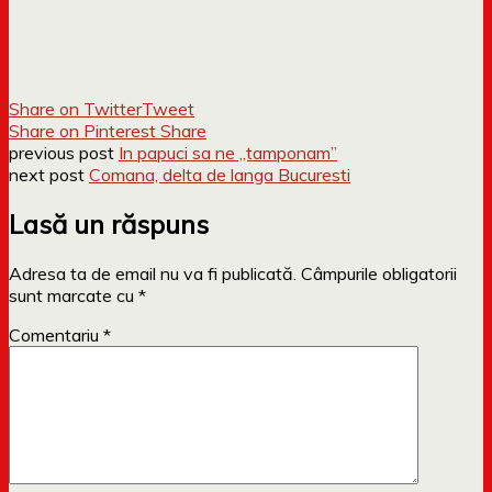
Share on Twitter
Tweet
Share on Pinterest
Share
previous post
In papuci sa ne „tamponam”
next post
Comana, delta de langa Bucuresti
Lasă un răspuns
Adresa ta de email nu va fi publicată.
Câmpurile obligatorii
sunt marcate cu
*
Comentariu
*